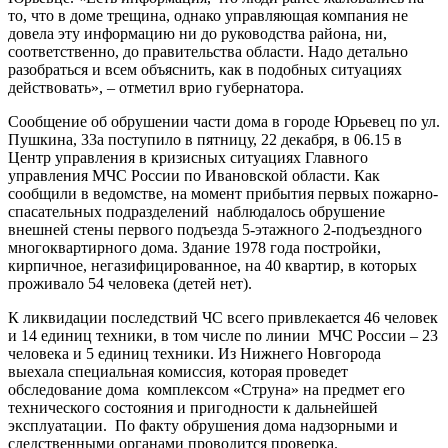
то, что в доме трещина, однако управляющая компания не
довела эту информацию ни до руководства района, ни,
соответственно, до правительства области. Надо детально
разобраться и всем объяснить, как в подобных ситуациях
действовать», – отметил врио губернатора.
Сообщение об обрушении части дома в городе Юрьевец по ул.
Пушкина, 33а поступило в пятницу, 22 декабря, в 06.15 в
Центр управления в кризисных ситуациях Главного
управления МЧС России по Ивановской области. Как
сообщили в ведомстве, на момент прибытия первых пожарно-
спасательных подразделений наблюдалось обрушение
внешней стены первого подъезда 5-этажного 2-подъездного
многоквартирного дома. Здание 1978 года постройки,
кирпичное, негазифицированное, на 40 квартир, в которых
проживало 54 человека (детей нет).
К ликвидации последствий ЧС всего привлекается 46 человек
и 14 единиц техники, в том числе по линии МЧС России – 23
человека и 5 единиц техники. Из Нижнего Новгорода
выехала специальная комиссия, которая проведет
обследование дома комплексом «Струна» на предмет его
технического состояния и пригодности к дальнейшей
эксплуатации. По факту обрушения дома надзорными и
следственными органами проводится проверка.