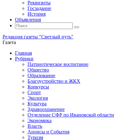
Реквизиты
Госзадание
История
Объявления
Поиск
Искать:
Поиск
Редакция газеты "Светлый путь"
Газета
Промотать
Главная
к
Рубрики
содержимому
Патриотическое воспитание
Общество
Образование
Благоустройство и ЖКХ
Конкурсы
Спорт
Экология
Культура
Здравоохранение
Отделение СФР по Ивановской области
Экономика
Власть
Анонсы и События
Туризм