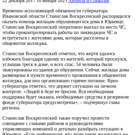
22 декабря 2017
10 января 2023
Анонсы и События
Временно исполняющий обязанности губернатора
Ивановской области Станислав Воскресенский распорядился
оказать помощь жильцам обрушившегося дома в Юрьевце.
Станислав Воскресенский оперативно выехал на место ЧС,
чтобы проконтролировать работы по ликвидации ЧС и
встретиться с жителями дома, которые расселены в
общежитие колледжа.
Станислав Воскресенский отметил, что жертв удалось
избежать благодаря одному из жителей, который проснулся,
услышав треск в доме, и всех спас. 54 человека были
эвакуированы из здания до обрушения. Сейчас жильцы дома
размещены в пункте временного проживания в общежитии
колледжа, для них организовано горячее питание. Врио
губернатора отметил, что держит ситуацию на личном
контроле. «Людей в беде не бросим. Вся необходимая
поддержка будет оказана, необходимые средства в резервном
фонде губернатора предусмотрены», – подчеркнул глава
региона.
Станислав Воскресенский также поручил провести
совещание с главами районов и руководителями
управляющих компаний и детально разобрать ситуацию в
Юрьевце. «Есть информация, что люди ранее жаловались на