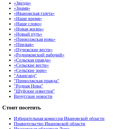
«Звезда»
«Знамя»
«Ивановская газета»
«Наше время»
«Наше слово»
«Новая жизнь»
«Новый путь»
«Приволжская новь»
«Призыв»
«Пучежские вести»
«Родниковский рабочий»
«Сельская правда»
«Сельские вести»
«Сельские зори»
"Авангард"
"Приволжская правда"
"Родная Нива"
"Шуйские известия"
Вичугские новости
Стоит посетить
Избирательная комиссия Ивановской области
Правительство Ивановской области
Ивановская областная Дума