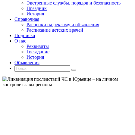
Экстренные службы, порядок и безопасность
Праздник
История
Справочная
Расценки на рекламу и объявления
Расписание детских врачей
Подписка
О нас
Реквизиты
Госзадание
История
Объявления
Поиск
Искать:
Поиск