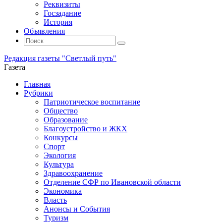
Реквизиты
Госзадание
История
Объявления
Поиск
Искать:
Поиск
Редакция газеты "Светлый путь"
Газета
Промотать
Главная
к
Рубрики
содержимому
Патриотическое воспитание
Общество
Образование
Благоустройство и ЖКХ
Конкурсы
Спорт
Экология
Культура
Здравоохранение
Отделение СФР по Ивановской области
Экономика
Власть
Анонсы и События
Туризм