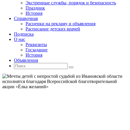
Экстренные службы, порядок и безопасность
Праздник
История
Справочная
Расценки на рекламу и объявления
Расписание детских врачей
Подписка
О нас
Реквизиты
Госзадание
История
Объявления
Поиск
Искать:
Поиск