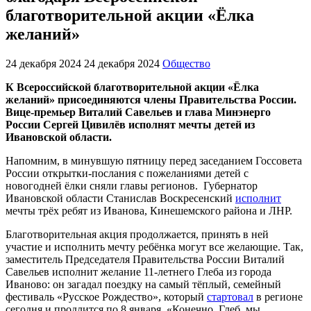
благотворительной акции «Ёлка
желаний»
24 декабря 2024
24 декабря 2024
Общество
К Всероссийской благотворительной акции «Ёлка
желаний» присоединяются члены Правительства России.
Вице-премьер Виталий Савельев и глава Минэнерго
России Сергей Цивилёв исполнят мечты детей из
Ивановской области.
Напомним, в минувшую пятницу перед заседанием Госсовета
России открытки-послания с пожеланиями детей с
новогодней ёлки сняли главы регионов. Губернатор
Ивановской области Станислав Воскресенский
исполнит
мечты трёх ребят из Иванова, Кинешемского района и ЛНР.
Благотворительная акция продолжается, принять в ней
участие и исполнить мечту ребёнка могут все желающие. Так,
заместитель Председателя Правительства России Виталий
Савельев исполнит желание 11-летнего Глеба из города
Иваново: он загадал поездку на самый тёплый, семейный
фестиваль «Русское Рождество», который
стартовал
в регионе
сегодня и продлится по 8 января. «Конечно, Глеб, мы