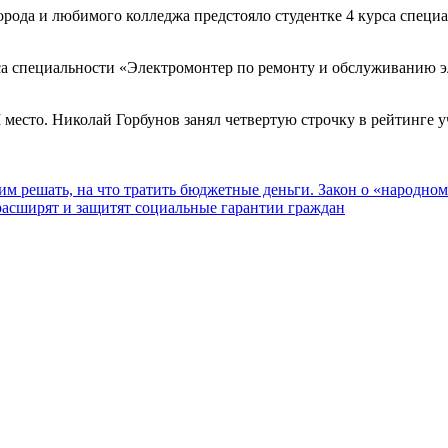
орода и любимого колледжа предстояло студентке 4 курса специ
са специальности «Электромонтер по ремонту и обслуживанию э
 место. Николай Горбунов занял четвертую строчку в рейтинге 
им решать, на что тратить бюджетные деньги. Закон о «народном
сширят и защитят социальные гарантии граждан