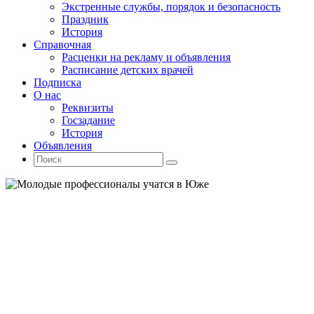
Экстренные службы, порядок и безопасность
Праздник
История
Справочная
Расценки на рекламу и объявления
Расписание детских врачей
Подписка
О нас
Реквизиты
Госзадание
История
Объявления
Поиск
Искать:
Поиск