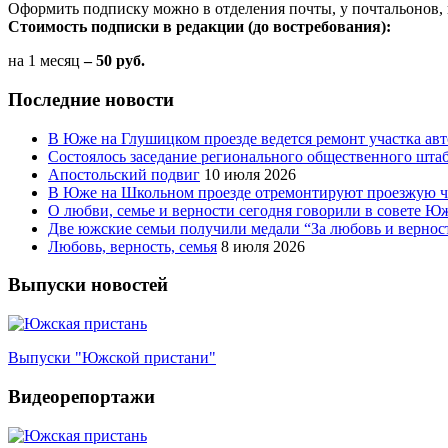
Оформить подписку можно в отделения почты, у почтальонов, 
Стоимость подписки в редакции (до востребования):
на 1 месяц
– 50 руб.
Последние новости
В Юже на Глушицком проезде ведется ремонт участка ав
Состоялось заседание регионального общественного шта
Апостольский подвиг
10 июля 2026
В Юже на Школьном проезде отремонтируют проезжую ча
О любви, семье и верности сегодня говорили в совете 
Две южские семьи получили медали “За любовь и вернос
Любовь, верность, семья
8 июля 2026
Выпуски новостей
Выпуски "Южской пристани"
Видеорепортажи