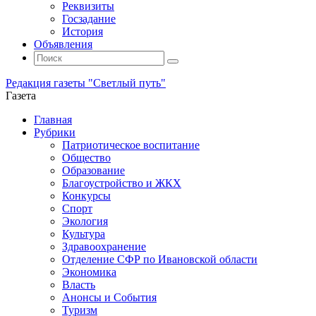
Реквизиты
Госзадание
История
Объявления
Поиск
Искать:
Поиск
Редакция газеты "Светлый путь"
Газета
Промотать
Главная
к
Рубрики
содержимому
Патриотическое воспитание
Общество
Образование
Благоустройство и ЖКХ
Конкурсы
Спорт
Экология
Культура
Здравоохранение
Отделение СФР по Ивановской области
Экономика
Власть
Анонсы и События
Туризм