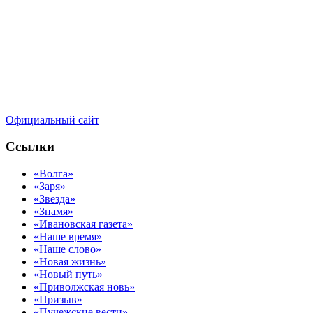
Официальный сайт
Ссылки
«Волга»
«Заря»
«Звезда»
«Знамя»
«Ивановская газета»
«Наше время»
«Наше слово»
«Новая жизнь»
«Новый путь»
«Приволжская новь»
«Призыв»
«Пучежские вести»