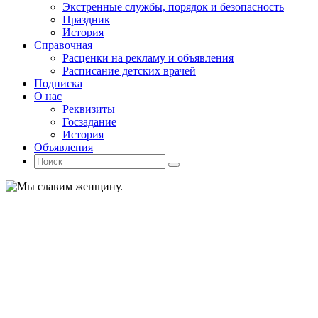
Экстренные службы, порядок и безопасность
Праздник
История
Справочная
Расценки на рекламу и объявления
Расписание детских врачей
Подписка
О нас
Реквизиты
Госзадание
История
Объявления
Поиск
Искать:
Поиск