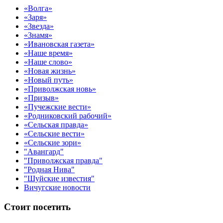
«Волга»
«Заря»
«Звезда»
«Знамя»
«Ивановская газета»
«Наше время»
«Наше слово»
«Новая жизнь»
«Новый путь»
«Приволжская новь»
«Призыв»
«Пучежские вести»
«Родниковский рабочий»
«Сельская правда»
«Сельские вести»
«Сельские зори»
"Авангард"
"Приволжская правда"
"Родная Нива"
"Шуйские известия"
Вичугские новости
Стоит посетить