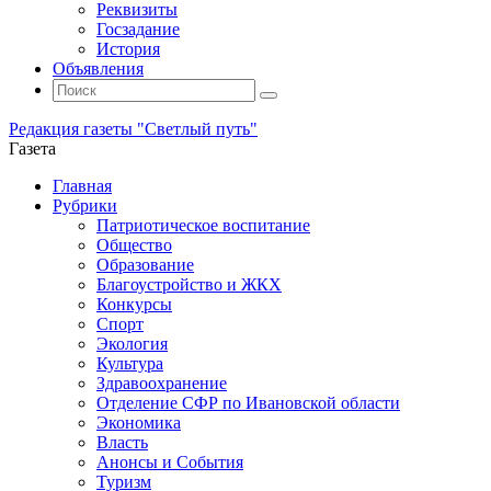
Реквизиты
Госзадание
История
Объявления
Поиск
Искать:
Поиск
Редакция газеты "Светлый путь"
Газета
Промотать
Главная
к
Рубрики
содержимому
Патриотическое воспитание
Общество
Образование
Благоустройство и ЖКХ
Конкурсы
Спорт
Экология
Культура
Здравоохранение
Отделение СФР по Ивановской области
Экономика
Власть
Анонсы и События
Туризм