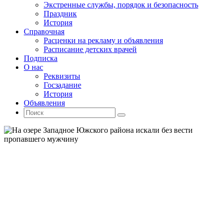
Экстренные службы, порядок и безопасность
Праздник
История
Справочная
Расценки на рекламу и объявления
Расписание детских врачей
Подписка
О нас
Реквизиты
Госзадание
История
Объявления
Поиск
Искать:
Поиск