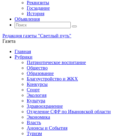
Реквизиты
Госзадание
История
Объявления
Поиск
Искать:
Поиск
Редакция газеты "Светлый путь"
Газета
Промотать
Главная
к
Рубрики
содержимому
Патриотическое воспитание
Общество
Образование
Благоустройство и ЖКХ
Конкурсы
Спорт
Экология
Культура
Здравоохранение
Отделение СФР по Ивановской области
Экономика
Власть
Анонсы и События
Туризм