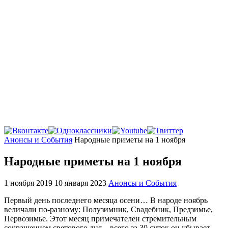
Главная
Анонсы и События
Народные приметы на 1 ноября
Народные приметы на 1 ноября
1 ноября 2019
10 января 2023
Анонсы и События
Первый день последнего месяца осени… В народе ноябрь
величали по-разному: Полузимник, Свадебник, Предзимье,
Первозимье. Этот месяц примечателен стремительным
сокращением светового дня – всего за 30 суток он убывает