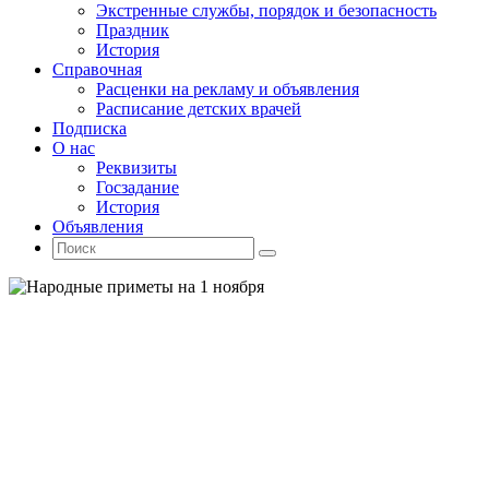
Экстренные службы, порядок и безопасность
Праздник
История
Справочная
Расценки на рекламу и объявления
Расписание детских врачей
Подписка
О нас
Реквизиты
Госзадание
История
Объявления
Поиск
Искать:
Поиск