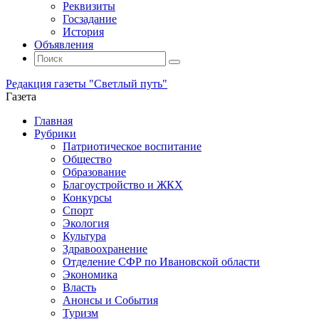
Реквизиты
Госзадание
История
Объявления
Поиск
Искать:
Поиск
Редакция газеты "Светлый путь"
Газета
Промотать
Главная
к
Рубрики
содержимому
Патриотическое воспитание
Общество
Образование
Благоустройство и ЖКХ
Конкурсы
Спорт
Экология
Культура
Здравоохранение
Отделение СФР по Ивановской области
Экономика
Власть
Анонсы и События
Туризм