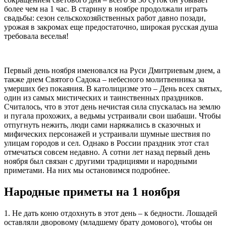
более чем на 1 час. В старину в ноябре продолжали играть
свадьбы: сезон сельскохозяйственных работ давно позади,
урожая в закромах еще предостаточно, широкая русская душа
требовала веселья!
Первый день ноября именовался на Руси Дмитриевым днем, а
также днем Святого Садока – небесного молитвенника за
умерших без покаяния. В католицизме это – День всех святых,
один из самых мистических и таинственных праздников.
Считалось, что в этот день нечистая сила спускалась на землю
и пугала прохожих, а ведьмы устраивали свои шабаши. Чтобы
отпугнуть нежить, люди сами наряжались в сказочных и
мифических персонажей и устраивали шумные шествия по
улицам городов и сел. Однако в России праздник этот стал
отмечаться совсем недавно. А сотни лет назад первый день
ноября был связан с другими традициями и народными
приметами. На них мы остановимся подробнее.
Народные приметы на 1 ноября
1. Не дать коню отдохнуть в этот день – к бедности. Лошадей
оставляли дворовому (младшему брату домового), чтобы он