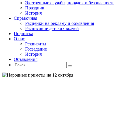
Экстренные службы, порядок и безопасность
Праздник
История
Справочная
Расценки на рекламу и объявления
Расписание детских врачей
Подписка
О нас
Реквизиты
Госзадание
История
Объявления
Поиск
Искать:
Поиск