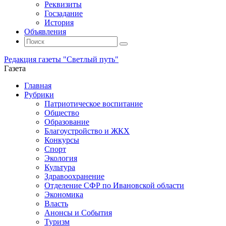
Реквизиты
Госзадание
История
Объявления
Поиск
Искать:
Поиск
Редакция газеты "Светлый путь"
Газета
Промотать
Главная
к
Рубрики
содержимому
Патриотическое воспитание
Общество
Образование
Благоустройство и ЖКХ
Конкурсы
Спорт
Экология
Культура
Здравоохранение
Отделение СФР по Ивановской области
Экономика
Власть
Анонсы и События
Туризм