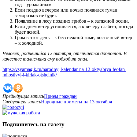
год – урожайным.
Если поздно вечером или ночью появился туман,
заморозков не будет.
Появление в лесу поздних грибов – к затяжной осени.
Если днем ветер усиливается, а к вечеру слабеет, погода
будет ясной.
Гром в этот день – к бесснежной зиме, восточный ветер
– к холодной.
Человек, родившийся
12
октября, отличается добротой. В
качестве талисмана ему подходит опал.
https://vsyamagik.ru/narodnyj-kalendar-na-12-oktyabrya-feofan-
milostivyj-i-kiriak-otshelnik/
Предыдущая запись
Прием граждан
Следующая запись
Народные приметы на 13 октября
Подпишитесь на газету