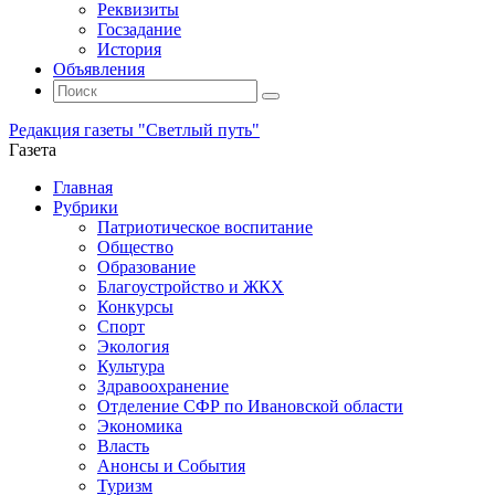
Реквизиты
Госзадание
История
Объявления
Поиск
Искать:
Поиск
Редакция газеты "Светлый путь"
Газета
Промотать
Главная
к
Рубрики
содержимому
Патриотическое воспитание
Общество
Образование
Благоустройство и ЖКХ
Конкурсы
Спорт
Экология
Культура
Здравоохранение
Отделение СФР по Ивановской области
Экономика
Власть
Анонсы и События
Туризм