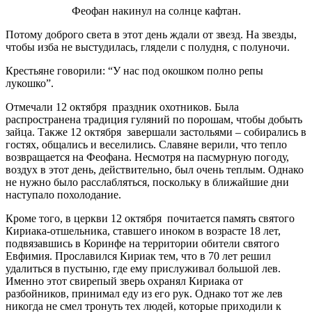
Феофан накинул на солнце кафтан.
Потому доброго света в этот день ждали от звезд. На звезды,
чтобы изба не выстудилась, глядели с полудня, с полуночи.
Крестьяне говорили: “У нас под окошком полно репы
лукошко”.
Отмечали 12 октября праздник охотников. Была
распространена традиция гуляний по порошам, чтобы добыть
зайца. Также 12 октября завершали застольями – собирались в
гостях, общались и веселились. Славяне верили, что тепло
возвращается на Феофана. Несмотря на пасмурную погоду,
воздух в этот день, действительно, был очень теплым. Однако
не нужно было расслабляться, поскольку в ближайшие дни
наступало похолодание.
Кроме того, в церкви 12 октября почитается память святого
Кириака-отшельника, ставшего иноком в возрасте 18 лет,
подвязавшись в Коринфе на территории обители святого
Евфимия. Прославился Кириак тем, что в 70 лет решил
удалиться в пустыню, где ему прислуживал большой лев.
Именно этот свирепый зверь охранял Кириака от
разбойников, принимал еду из его рук. Однако тот же лев
никогда не смел тронуть тех людей, которые приходили к