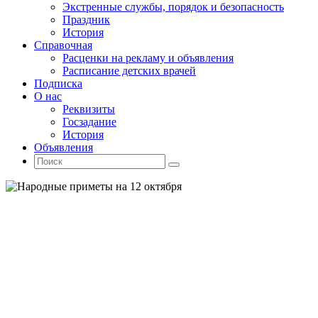
Экстренные службы, порядок и безопасность
Праздник
История
Справочная
Расценки на рекламу и объявления
Расписание детских врачей
Подписка
О нас
Реквизиты
Госзадание
История
Объявления
Поиск
Искать:
Поиск