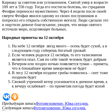
Кириаку за советом или успокоением. Святой умер в возрасте
109 лет в 556 году. Тогда его постигла болезнь, но страдания
Феофан переносил мужественно. Через 4 недели после своей
смерти Феофан явился одному из своих послушников и
попросил его открыть собственную могилу. Люди сделали это
и ощутили дивное благоухание, увидев, что мощи святого
источали миро, исцеляющее больных.
Народные приметы на 12 октября
На небе 12 октября звезд много – осень будет сухой, а в
следующем году соберешь богатый урожай
Если человек родился 12 октября, то его талисманом
является опал. Сам по себе такой человек будет добрым
Вечером или поздно ночью появляется туман – примета,
что в ближайшее время заморозков не будет
В лесу 12 октября поздние грибы появились – снег тоже
поздним будет
Свежий утренний ветер усиливается в дневное время, а
к вечеру ослабевает – по приметам погода будет ясной
Предыдущая запись
Фотомгновение. Южа сегодня.
Следующая запись
Фотомгновение. Южа сегодня.