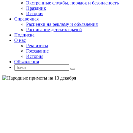
Экстренные службы, порядок и безопасность
Праздник
История
Справочная
Расценки на рекламу и объявления
Расписание детских врачей
Подписка
О нас
Реквизиты
Госзадание
История
Объявления
Поиск
Искать:
Поиск