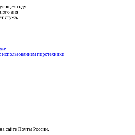
едующем году
зного дня
ет стужа.
Юже
с использованием пиротехники
на сайте Почты России.