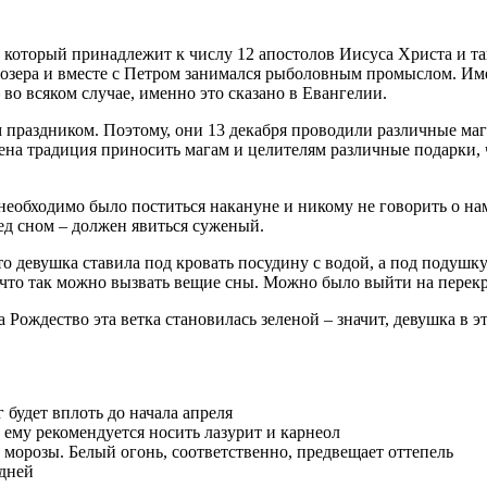
 который принадлежит к числу 12 апостолов Иисуса Христа и так
 озера и вместе с Петром занимался рыболовным промыслом. Им
о всяком случае, именно это сказано в Евангелии.
праздником. Поэтому, они 13 декабря проводили различные маги
ена традиция приносить магам и целителям различные подарки, ч
необходимо было поститься накануне и никому не говорить о нам
ред сном – должен явиться суженый.
то девушка ставила под кровать посудину с водой, а под подушк
 что так можно вызвать вещие сны. Можно было выйти на перекр
а Рождество эта ветка становилась зеленой – значит, девушка в э
г будет вплоть до начала апреля
а ему рекомендуется носить лазурит и карнеол
 морозы. Белый огонь, соответственно, предвещает оттепель
 дней