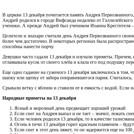
В церкви 13 декабря почитается память Андрея Первозванного,
Андрей родился в городе Вифсаида недалеко от Галлилейского
ученики. А прежде Андрей был учеником Иоанна Крестителя – в
Целители и знахари считали день Андрея Первозванного своим 
более чем достаточно. В некоторых регионах была распростран
способны нанести порчу.
Девушки часто гадали 13 декабря и изучали приметы. Причем, 
отламывала кусок от своего хлеба и клала его под подушку пе
Еще одно гадание на суженого 13 декабря заключалось в том, ч
шапку или щепку от забора понравившегося парня. Считалось,
Срывали ветку с яблони и ставили ее в емкость с водой. Если н
Народные приметы на 13 декабря
Ясный и морозный день предвещает хороший урожай
Если снег на Андрея выпал и не тает – значит, лежать сне
Если человек родился 13 декабря, то в качестве талисман
Огонь в печи 13 декабря горит красным пламенем – будут
Если снег в этот день ляжет, то он задержится еще на 100