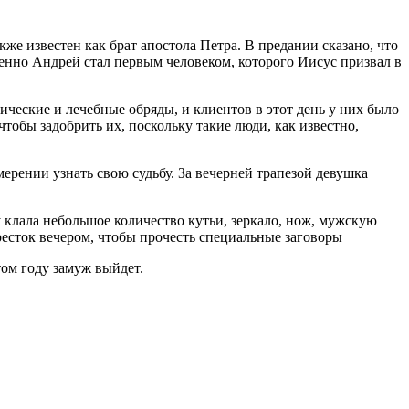
же известен как брат апостола Петра. В предании сказано, что
енно Андрей стал первым человеком, которого Иисус призвал в
ческие и лечебные обряды, и клиентов в этот день у них было
тобы задобрить их, поскольку такие люди, как известно,
ерении узнать свою судьбу. За вечерней трапезой девушка
у клала небольшое количество кутьи, зеркало, нож, мужскую
есток вечером, чтобы прочесть специальные заговоры
том году замуж выйдет.