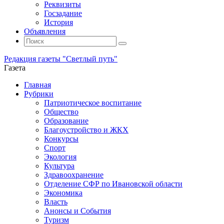
Реквизиты
Госзадание
История
Объявления
Поиск
Искать:
Поиск
Редакция газеты "Светлый путь"
Газета
Промотать
Главная
к
Рубрики
содержимому
Патриотическое воспитание
Общество
Образование
Благоустройство и ЖКХ
Конкурсы
Спорт
Экология
Культура
Здравоохранение
Отделение СФР по Ивановской области
Экономика
Власть
Анонсы и События
Туризм