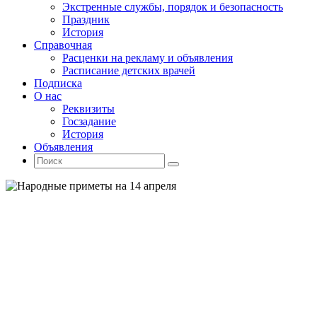
Экстренные службы, порядок и безопасность
Праздник
История
Справочная
Расценки на рекламу и объявления
Расписание детских врачей
Подписка
О нас
Реквизиты
Госзадание
История
Объявления
Поиск
Искать:
Поиск