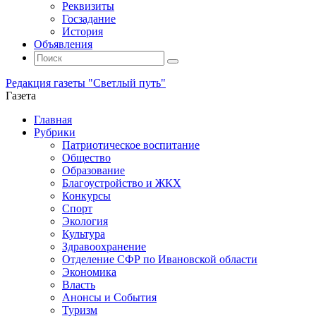
Реквизиты
Госзадание
История
Объявления
Поиск
Искать:
Поиск
Редакция газеты "Светлый путь"
Газета
Промотать
Главная
к
Рубрики
содержимому
Патриотическое воспитание
Общество
Образование
Благоустройство и ЖКХ
Конкурсы
Спорт
Экология
Культура
Здравоохранение
Отделение СФР по Ивановской области
Экономика
Власть
Анонсы и События
Туризм