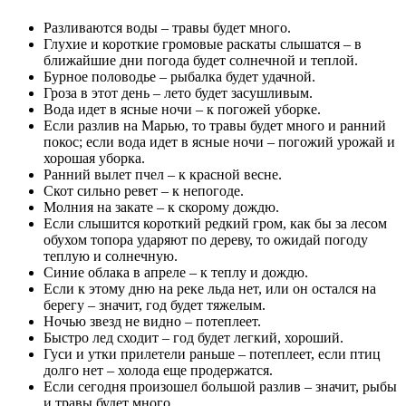
Разливаются воды – травы будет много.
Глухие и короткие громовые раскаты слышатся – в
ближайшие дни погода будет солнечной и теплой.
Бурное половодье – рыбалка будет удачной.
Гроза в этот день – лето будет засушливым.
Вода идет в ясные ночи – к погожей уборке.
Если разлив на Марью, то травы будет много и ранний
покос; если вода идет в ясные ночи – погожий урожай и
хорошая уборка.
Ранний вылет пчел – к красной весне.
Скот сильно ревет – к непогоде.
Молния на закате – к скорому дождю.
Если слышится короткий редкий гром, как бы за лесом
обухом топора ударяют по дереву, то ожидай погоду
теплую и солнечную.
Синие облака в апреле – к теплу и дождю.
Если к этому дню на реке льда нет, или он остался на
берегу – значит, год будет тяжелым.
Ночью звезд не видно – потеплеет.
Быстро лед сходит – год будет легкий, хороший.
Гуси и утки прилетели раньше – потеплеет, если птиц
долго нет – холода еще продержатся.
Если сегодня произошел большой разлив – значит, рыбы
и травы будет много.