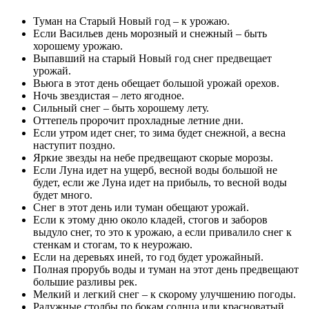
Туман на Старый Новый год – к урожаю.
Если Васильев день морозный и снежный – быть
хорошему урожаю.
Выпавший на старый Новый год снег предвещает
урожай.
Вьюга в этот день обещает большой урожай орехов.
Ночь звездистая – лето ягодное.
Сильный снег – быть хорошему лету.
Оттепель пророчит прохладные летние дни.
Если утром идет снег, то зима будет снежной, а весна
наступит поздно.
Яркие звезды на небе предвещают скорые морозы.
Если Луна идет на ущерб, весной воды большой не
будет, если же Луна идет на прибыль, то весной воды
будет много.
Снег в этот день или туман обещают урожай.
Если к этому дню около кладей, стогов и заборов
выдуло снег, то это к урожаю, а если привалило снег к
стенкам и стогам, то к неурожаю.
Если на деревьях иней, то год будет урожайный.
Полная прорубь воды и туман на этот день предвещают
большие разливы рек.
Мелкий и легкий снег – к скорому улучшению погоды.
Радужные столбы по бокам солнца или красноватый