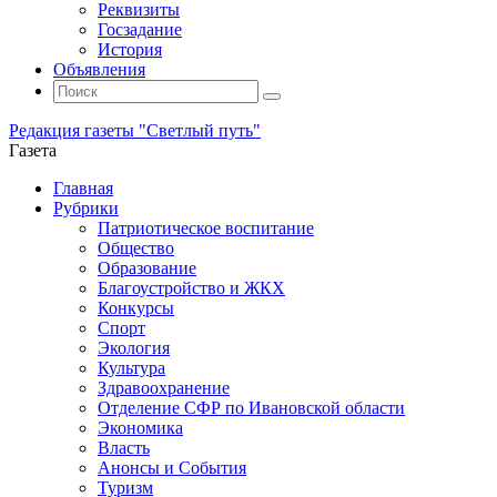
Реквизиты
Госзадание
История
Объявления
Поиск
Искать:
Поиск
Редакция газеты "Светлый путь"
Газета
Промотать
Главная
к
Рубрики
содержимому
Патриотическое воспитание
Общество
Образование
Благоустройство и ЖКХ
Конкурсы
Спорт
Экология
Культура
Здравоохранение
Отделение СФР по Ивановской области
Экономика
Власть
Анонсы и События
Туризм