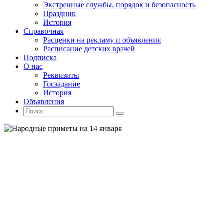
Экстренные службы, порядок и безопасность
Праздник
История
Справочная
Расценки на рекламу и объявления
Расписание детских врачей
Подписка
О нас
Реквизиты
Госзадание
История
Объявления
Поиск
Искать:
Поиск