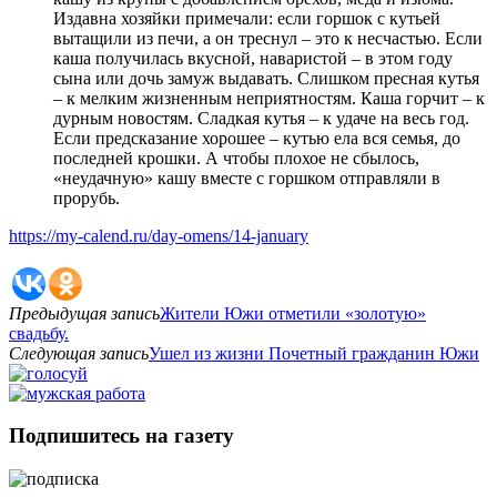
Издавна хозяйки примечали: если горшок с кутьей
вытащили из печи, а он треснул – это к несчастью. Если
каша получилась вкусной, наваристой – в этом году
сына или дочь замуж выдавать. Слишком пресная кутья
– к мелким жизненным неприятностям. Каша горчит – к
дурным новостям. Сладкая кутья – к удаче на весь год.
Если предсказание хорошее – кутью ела вся семья, до
последней крошки. А чтобы плохое не сбылось,
«неудачную» кашу вместе с горшком отправляли в
прорубь.
https://my-calend.ru/day-omens/14-january
Предыдущая запись
Жители Южи отметили «золотую»
свадьбу.
Следующая запись
Ушел из жизни Почетный гражданин Южи
Подпишитесь на газету