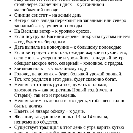
столб через солнечный диск – к устойчивой
малооблачной погоде.
Синица свистит – на ясный день.
Ветер с юго–запада переходит на западный или северо–
западный – к улучшению погоды.
На Василия ветер – к урожаю орехов.
Если поутру на Василия деревья покрыты густым инеем
– год будет хлебородным.
Дата выпала на новолуние – к большому половодью.
Если ветер дует с востока, ожидай жаркое и сухое лето,
если с юга – умеренное и урожайное, западный ветер
обещает мокрое лето, северный – холодное, с градом.
Звездная ночь – к урожайному году.
Гололед на дорогах – будет большой урожай овощей.
Тот, кто родился в этот день, будет сказочно богат.
Нельзя в этот день ругаться, думать о плохом,
злословить – как встретишь Новый год (пусть и
Старый), так его и проведешь.
Нельзя занимать деньги в этот день, чтобы весь год не
быть в долгах.
Надеть 14 января обнову – к удаче.
Желание, загаданное в ночь с 13 на 14 января,
непременно сбудется.
Существует традиция в этот день с утра варить кутью –
кашу из крупы с добавлением орехов, меда и изюма.