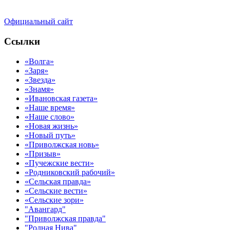
Официальный сайт
Ссылки
«Волга»
«Заря»
«Звезда»
«Знамя»
«Ивановская газета»
«Наше время»
«Наше слово»
«Новая жизнь»
«Новый путь»
«Приволжская новь»
«Призыв»
«Пучежские вести»
«Родниковский рабочий»
«Сельская правда»
«Сельские вести»
«Сельские зори»
"Авангард"
"Приволжская правда"
"Родная Нива"