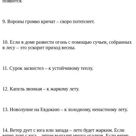
появится.
9. Вороны громко кричат – скоро потеплеет.
10. Если в доме развести огонь с помощью сучьев, собранных
в лесу – это ускорит приход весны.
11. Сурок засвистел – к устойчивому теплу.
12. Капель звонкая – к жаркому лету.
13. Новолуние на Евдокию – к холодному, ненастному лету.
14. Ветер дует с юга или запада – лето будет жарким. Если
ветер дует с юга – летом выпадет много осадков. Если ветер