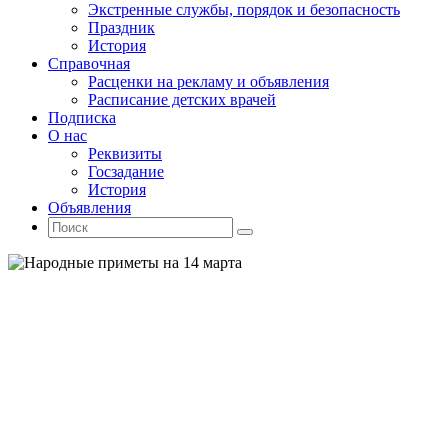
Экстренные службы, порядок и безопасность
Праздник
История
Справочная
Расценки на рекламу и объявления
Расписание детских врачей
Подписка
О нас
Реквизиты
Госзадание
История
Объявления
Поиск
Искать:
Поиск