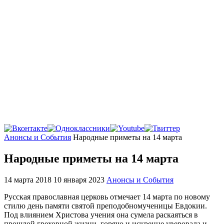
Главная
Анонсы и События
Народные приметы на 14 марта
Народные приметы на 14 марта
14 марта 2018
10 января 2023
Анонсы и События
Русская православная церковь отмечает 14 марта по новому
стилю день памяти святой преподобномученицы Евдокии.
Под влиянием Христова учения она сумела раскаяться в
прошлой греховной жизни, горячо и искренне уверовала и