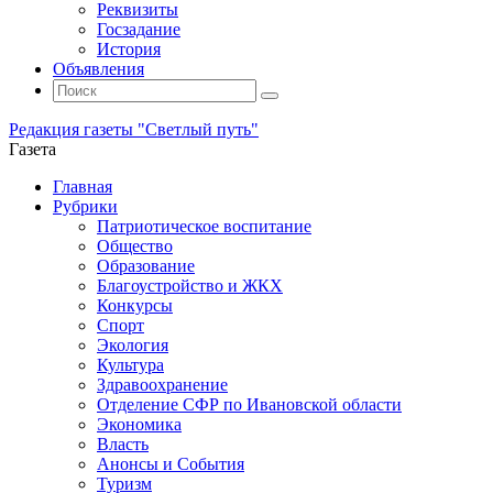
Реквизиты
Госзадание
История
Объявления
Поиск
Искать:
Поиск
Редакция газеты "Светлый путь"
Газета
Промотать
Главная
к
Рубрики
содержимому
Патриотическое воспитание
Общество
Образование
Благоустройство и ЖКХ
Конкурсы
Спорт
Экология
Культура
Здравоохранение
Отделение СФР по Ивановской области
Экономика
Власть
Анонсы и События
Туризм