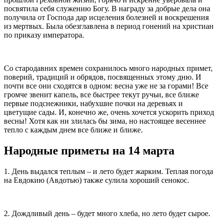
посвятила себя служению Богу. В награду за добрые дела она
получила от Господа дар исцеления болезней и воскрешения
из мертвых. Была обезглавлена в период гонений на христиан
по приказу императора.
Со стародавних времен сохранилось много народных примет,
поверий, традиций и обрядов, посвященных этому дню. И
почти все они сходятся в одном: весна уже не за горами! Все
громче звенит капель, все быстрее текут ручьи, все ближе
первые подснежники, набухшие почки на деревьях и
цветущие сады. И, конечно же, очень хочется ускорить приход
весны! Хотя как ни злилась бы зима, но настоящее весеннее
тепло с каждым днем все ближе и ближе.
Народные приметы на 14 марта
1. День выдался теплым – и лето будет жарким. Теплая погода
на Евдокию (Авдотью) также сулила хороший сенокос.
2. Дождливый день – будет много хлеба, но лето будет сырое.