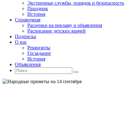
Экстренные службы, порядок и безопасность
Праздник
История
Справочная
Расценки на рекламу и объявления
Расписание детских врачей
Подписка
О нас
Реквизиты
Госзадание
История
Объявления
Поиск
Искать:
Поиск