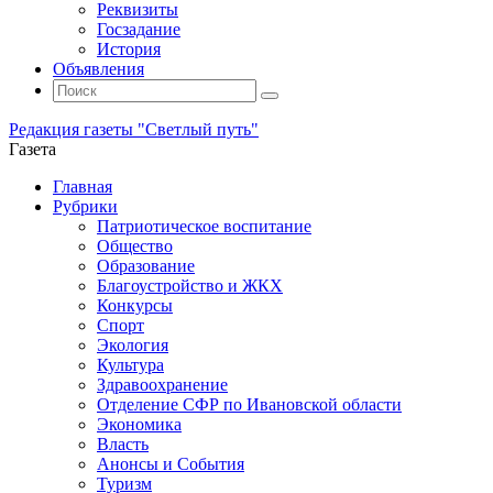
Реквизиты
Госзадание
История
Объявления
Поиск
Искать:
Поиск
Редакция газеты "Светлый путь"
Газета
Промотать
Главная
к
Рубрики
содержимому
Патриотическое воспитание
Общество
Образование
Благоустройство и ЖКХ
Конкурсы
Спорт
Экология
Культура
Здравоохранение
Отделение СФР по Ивановской области
Экономика
Власть
Анонсы и События
Туризм