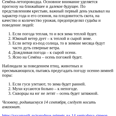
Семёна-летопроводца. Основное внимание уделяется
прогнозу на ближайшее и далекое будущее. По
представлениям крестьян, важный первый день указывал на
характер года и его сезонов, на плодовитость скота, на
качество и количество урожая, предопределял судьбы и
поведение людей:
Если погода теплая, то и вся зима теплой будет.
Южный ветер дует – к теплой и сырой зиме.
Если ветер из-под солнца, то в зимние месяца будут
часто дуть северные ветра.
Дождливая погода – к сырой осени.
Ясно на Семёна – осень погожей будет.
Наблюдали за поведением птиц, животных и
пресмыкающихся, пытаясь предугадать погоду осенне-зимней
поры:
Если гуси улетают, то зима будет ранней.
Мухи кусаются больно – к непогоде.
Скворцы на юг не летят – осень будет затяжной.
Человеку, родившемуся 14 сентября, следует носить
амазонит.
https://vsyamagik.ru/narodnye-primety-na-14-sentyabrya-simeon-