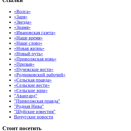
Ссылки
«Волга»
«Заря»
«Звезда»
«Знамя»
«Ивановская газета»
«Наше время»
«Наше слово»
«Новая жизнь»
«Новый путь»
«Приволжская новь»
«Призыв»
«Пучежские вести»
«Родниковский рабочий»
«Сельская правда»
«Сельские вести»
«Сельские зори»
"Авангард"
"Приволжская правда"
"Родная Нива"
"Шуйские известия"
Вичугские новости
Стоит посетить