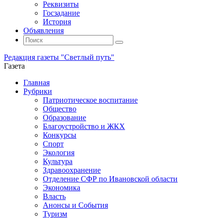
Реквизиты
Госзадание
История
Объявления
Поиск
Искать:
Поиск
Редакция газеты "Светлый путь"
Газета
Промотать
Главная
к
Рубрики
содержимому
Патриотическое воспитание
Общество
Образование
Благоустройство и ЖКХ
Конкурсы
Спорт
Экология
Культура
Здравоохранение
Отделение СФР по Ивановской области
Экономика
Власть
Анонсы и События
Туризм