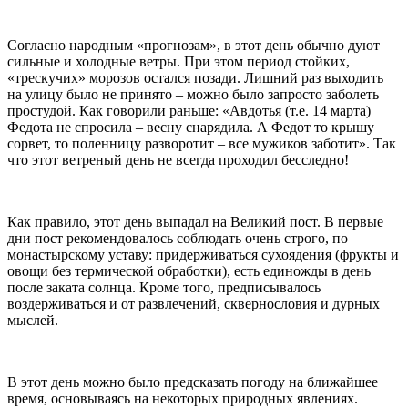
Согласно народным «прогнозам», в этот день обычно дуют
сильные и холодные ветры. При этом период стойких,
«трескучих» морозов остался позади. Лишний раз выходить
на улицу было не принято – можно было запросто заболеть
простудой. Как говорили раньше: «Авдотья (т.е. 14 марта)
Федота не спросила – весну снарядила. А Федот то крышу
сорвет, то поленницу разворотит – все мужиков заботит». Так
что этот ветреный день не всегда проходил бесследно!
Как правило, этот день выпадал на Великий пост. В первые
дни пост рекомендовалось соблюдать очень строго, по
монастырскому уставу: придерживаться сухоядения (фрукты и
овощи без термической обработки), есть единожды в день
после заката солнца. Кроме того, предписывалось
воздерживаться и от развлечений, сквернословия и дурных
мыслей.
В этот день можно было предсказать погоду на ближайшее
время, основываясь на некоторых природных явлениях.