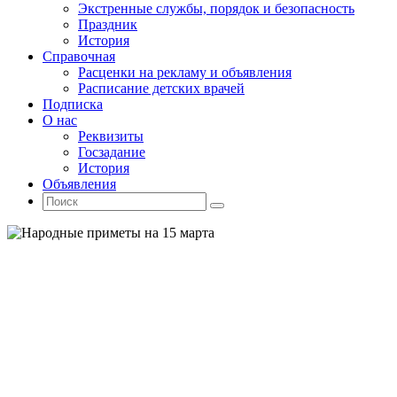
Экстренные службы, порядок и безопасность
Праздник
История
Справочная
Расценки на рекламу и объявления
Расписание детских врачей
Подписка
О нас
Реквизиты
Госзадание
История
Объявления
Поиск
Искать:
Поиск