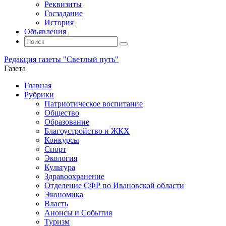
Реквизиты
Госзадание
История
Объявления
Поиск
Искать:
Поиск
Редакция газеты "Светлый путь"
Газета
Промотать
Главная
к
Рубрики
содержимому
Патриотическое воспитание
Общество
Образование
Благоустройство и ЖКХ
Конкурсы
Спорт
Экология
Культура
Здравоохранение
Отделение СФР по Ивановской области
Экономика
Власть
Анонсы и События
Туризм