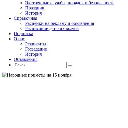
Экстренные службы, порядок и безопасность
Праздник
История
Справочная
Расценки на рекламу и объявления
Расписание детских врачей
Подписка
О нас
Реквизиты
Госзадание
История
Объявления
Поиск
Искать:
Поиск