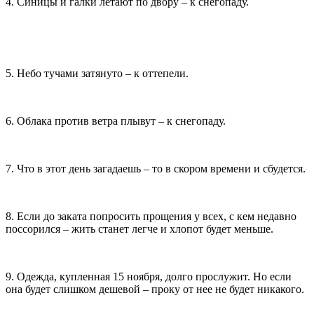
4. Синицы и галки летают по двору – к снегопаду.
5. Небо тучами затянуто – к оттепели.
6. Облака против ветра плывут – к снегопаду.
7. Что в этот день загадаешь – то в скором времени и сбудется.
8. Если до заката попросить прощения у всех, с кем недавно
поссорился – жить станет легче и хлопот будет меньше.
9. Одежда, купленная 15 ноября, долго прослужит. Но если
она будет слишком дешевой – проку от нее не будет никакого.