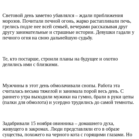
Световой день заметно убавлялся – ждали приближения
морозов. Почитали печной огонь, жарко растапливали печь,
грелись подле нее всей семьей, вечерами рассказывая друг
другу занимательные и страшные истории. Девушки гадали у
печного огня на свою дальнейшую судьбу.
Те, кто постарше, строили планы на будущее и охотно
делились ими с близкими.
Мужчины в этот день обмолачивали снопы. Работа эта
считалась весьма тяжелой и занимала порой весь день. С
раннего утра выходили мужики на гумно, брали в руки цепы
(палки для обмолота) и усердно трудились до самой темноты.
Задабривали 15 ноября овинника – домашнего духа,
живущего в закромах. Люди представляли его в образе
существа, похожего на черного кота с горящими глазами. Но