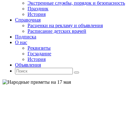
Экстренные службы, порядок и безопасность
Праздник
История
Справочная
Расценки на рекламу и объявления
Расписание детских врачей
Подписка
О нас
Реквизиты
Госзадание
История
Объявления
Поиск
Искать:
Поиск