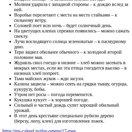
Молния ударила с западной стороны – к дождю вслед за
ней.
Воробьи перелетают с места на место стайками – к
сильному ветру.
Соловей поет всю ночь – будет солнечный день.
На цветущих кленах сережки появились – можно сажать
свеклу.
Лучи восходящего солнца зеленоватые – к пасмурному
дню.
Терн зацвел обильнее обычного – к холодной второй
половине мая.
Журавль свил гнездо в низине – хлеб можно засевать в
мокрых местах, если же эта птица гнездится высоко – в
низинах хлеб попреет.
Тьма майских жуков – жди засухи.
Калина зацвела – можно сеять на грядки тыкву, огурцы,
кукурузу, бобы.
Утром нет росы – погода переменится.
Кукушка кукует – к хорошей погоде.
Сильный и частый дождь сулит хороший обильный
урожай.
В этот день крестьяне специально рубили дерево
(березу, липу, клен) для изготовления ложек.
https://my-calend.ru/day-omens/17-may