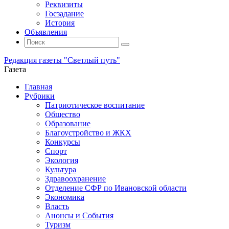
Реквизиты
Госзадание
История
Объявления
Поиск
Искать:
Поиск
Редакция газеты "Светлый путь"
Газета
Промотать
Главная
к
Рубрики
содержимому
Патриотическое воспитание
Общество
Образование
Благоустройство и ЖКХ
Конкурсы
Спорт
Экология
Культура
Здравоохранение
Отделение СФР по Ивановской области
Экономика
Власть
Анонсы и События
Туризм