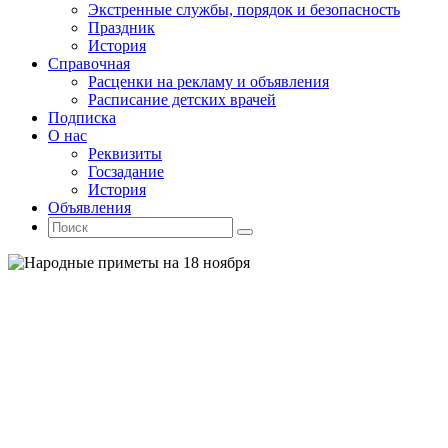
Экстренные службы, порядок и безопасность
Праздник
История
Справочная
Расценки на рекламу и объявления
Расписание детских врачей
Подписка
О нас
Реквизиты
Госзадание
История
Объявления
Поиск
Искать:
Поиск