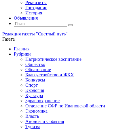
Реквизиты
Госзадание
История
Объявления
Поиск
Искать:
Поиск
Редакция газеты "Светлый путь"
Газета
Промотать
Главная
к
Рубрики
содержимому
Патриотическое воспитание
Общество
Образование
Благоустройство и ЖКХ
Конкурсы
Спорт
Экология
Культура
Здравоохранение
Отделение СФР по Ивановской области
Экономика
Власть
Анонсы и События
Туризм