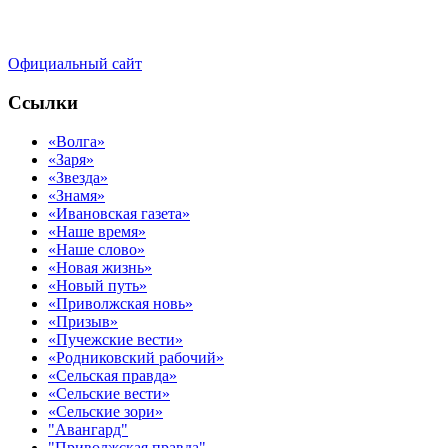
Официальный сайт
Ссылки
«Волга»
«Заря»
«Звезда»
«Знамя»
«Ивановская газета»
«Наше время»
«Наше слово»
«Новая жизнь»
«Новый путь»
«Приволжская новь»
«Призыв»
«Пучежские вести»
«Родниковский рабочий»
«Сельская правда»
«Сельские вести»
«Сельские зори»
"Авангард"
"Приволжская правда"