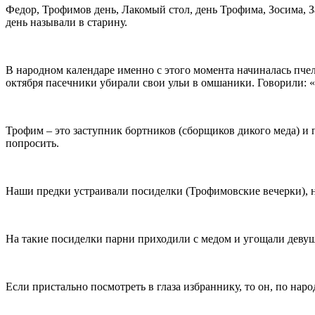
Федор, Трофимов день, Лакомый стол, день Трофима, Зосима, 
день называли в старину.
В народном календаре именно с этого момента начиналась пчели
октября пасечники убирали свои ульи в омшаники. Говорили: «
Трофим – это заступник бортников (сборщиков дикого меда) и п
попросить.
Наши предки устраивали посиделки (Трофимовские вечерки), на
На такие посиделки парни приходили с медом и угощали девуш
Если пристально посмотреть в глаза избраннику, то он, по нар