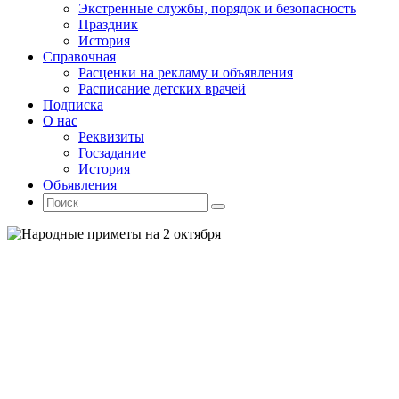
Экстренные службы, порядок и безопасность
Праздник
История
Справочная
Расценки на рекламу и объявления
Расписание детских врачей
Подписка
О нас
Реквизиты
Госзадание
История
Объявления
Поиск
Искать:
Поиск