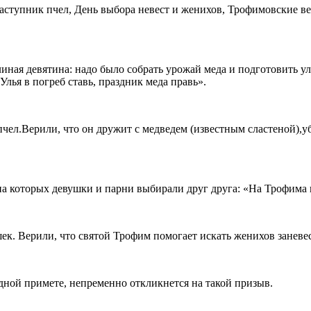
Заступник пчел, День выбора невест и женихов, Трофимовские в
ная девятина: надо было собрать урожай меда и подготовить уль
Улья в погреб ставь, праздник меда правь».
чел.Верили, что он дружит с медведем (известным сластеной),уб
 которых девушки и парни выбирали друг друга: «На Трофима не
ек. Верили, что святой Трофим помогает искать женихов занев
одной примете, непременно откликнется на такой призыв.