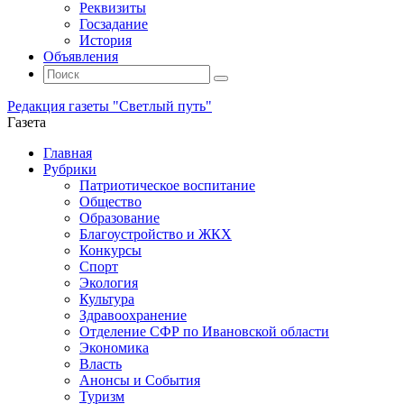
Реквизиты
Госзадание
История
Объявления
Поиск
Искать:
Поиск
Редакция газеты "Светлый путь"
Газета
Промотать
Главная
к
Рубрики
содержимому
Патриотическое воспитание
Общество
Образование
Благоустройство и ЖКХ
Конкурсы
Спорт
Экология
Культура
Здравоохранение
Отделение СФР по Ивановской области
Экономика
Власть
Анонсы и События
Туризм