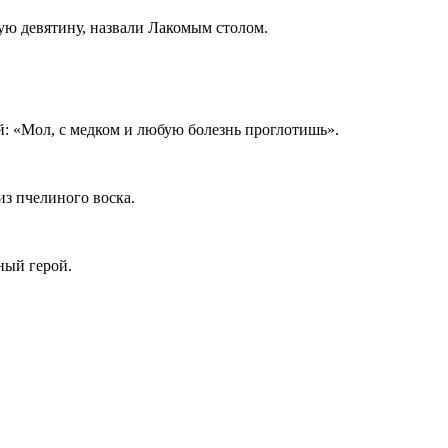
ную девятину, назвали Лакомым столом.
ей: «Мол, с медком и любую болезнь проглотишь».
из пчелиного воска.
ьный герой.