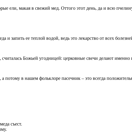
орые ели, макая в свежий мед. Оттого этот день, да и всю пчели
да и запить ее теплой водой, ведь это лекарство от всех болезн
, считалась Божьей угодницей: церковные свечи делают именно 
, а потому в нашем фольклоре пасечник – это всегда положител
еда съест.
иму.