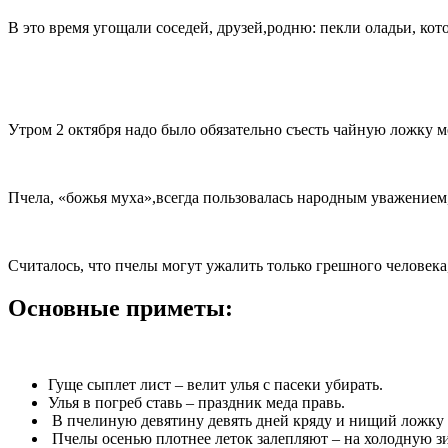
В это время угощали соседей, друзей,родню: пекли оладьи, кот
Утром 2 октября надо было обязательно съесть чайную ложку ме
Пчела, «божья муха»,всегда пользовалась народным уважением
Считалось, что пчелы могут ужалить только грешного человека
Основные приметы:
Гуще сыплет лист – велит улья с пасеки убирать.
Улья в погреб ставь – праздник меда правь.
В пчелиную девятину девять дней кряду и нищий ложку м
Пчелы осенью плотнее леток залепляют – на холодную з