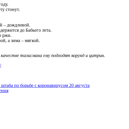
оду.
ту стонут.
ый – дождливой.
одержится до Бабьего лета.
ю ржи.
ой, а зима – мягкой.
 качестве талисмана ему подходят корунд и цитрин.
/
штаба по борьбе с коронавирусом 20 августа
ения