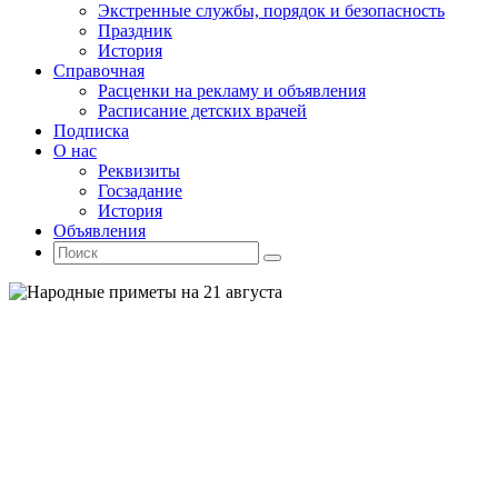
Экстренные службы, порядок и безопасность
Праздник
История
Справочная
Расценки на рекламу и объявления
Расписание детских врачей
Подписка
О нас
Реквизиты
Госзадание
История
Объявления
Поиск
Искать:
Поиск