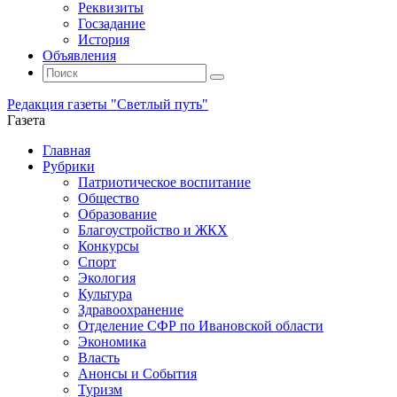
Реквизиты
Госзадание
История
Объявления
Поиск
Искать:
Поиск
Редакция газеты "Светлый путь"
Газета
Промотать
Главная
к
Рубрики
содержимому
Патриотическое воспитание
Общество
Образование
Благоустройство и ЖКХ
Конкурсы
Спорт
Экология
Культура
Здравоохранение
Отделение СФР по Ивановской области
Экономика
Власть
Анонсы и События
Туризм