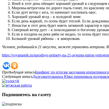
Иней в этот день обещает хороший урожай в следующем г
Мироны-ветрогоны по дороге пыль гонят, по красному ле
Если дует ветер с юга, то начинает поспевать овес.
Хороший урожай ягод – к холодной зиме.
Если день жаркий, то осень будет теплой. Если дождлив
Ненастье в этот день будет иметь затяжной характер и пр
Северный ветер дует – к похолоданию и богатому урожа
Если в полдень на реке ряби не видно, то осень будет тепл
Большой урожай рябины – к заморозкам.
Человек, родившийся 21 августа, может управлять ветрами. В
https://vsyamagik.ru/narodnye-primety-na-21-avgusta-miron-vetrogon
Предыдущая запись
Брифинг по итогам заседания оперативного 
Следующая запись
Долгожительница Южи принимала поздравл
Подпишитесь на газету