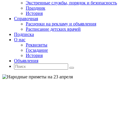
Экстренные службы, порядок и безопасность
Праздник
История
Справочная
Расценки на рекламу и объявления
Расписание детских врачей
Подписка
О нас
Реквизиты
Госзадание
История
Объявления
Поиск
Искать:
Поиск