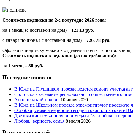
Стоимость подписки на 2-е полугодие 2026 года:
на 1 месяц (с доставкой на дом) –
121,13 руб.
с января по июнь ( с доставкой на дом) –
726, 78 руб.
Оформить подписку можно в отделения почты, у почтальонов, 
Стоимость подписки в редакции (до востребования):
на 1 месяц
– 50 руб.
Последние новости
В Юже на Глушицком проезде ведется ремонт участка ав
Состоялось заседание регионального общественного шта
Апостольский подвиг
10 июля 2026
В Юже на Школьном проезде отремонтируют проезжую ча
О любви, семье и верности сегодня говорили в совете 
Две южские семьи получили медали “За любовь и вернос
Любовь, верность, семья
8 июля 2026
Выпуски новостей