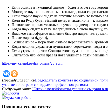
Если солнце в туманной дымке – будет в этом году хорош
Молодые паучки появились – теплые деньки скоро настан
Если старые пауки сидят на паутине высоко, то ночью в
Коли на Руфу будет тёплый вечер и тихая ночь – к жарком
Появление первых молодых паучков предвещает теплую п
Когда паук сидит в углу, завернувшись в свою паутину, 
Высокое атмосферное давление быстро падает, ветер меня
После марева будут бури.
Солнце ясное – пора поле озимое перепахивать и яровыми
Когда лещина украсится пушистыми сережками, тогда и зе
Если утром напротив Солнца стоит туман – непременно 
Считалось что, если правая нога увязнет в грязи раньше ле
https://my-calend.ru/day-omens/23-april
Предыдущая запись
Председатель комитета по социальной пол
участие во встрече с лидерами профсоюзов региона
Следующая запись
Южские волейболисты успешно сыграли в пе
Подпишитесь на газету