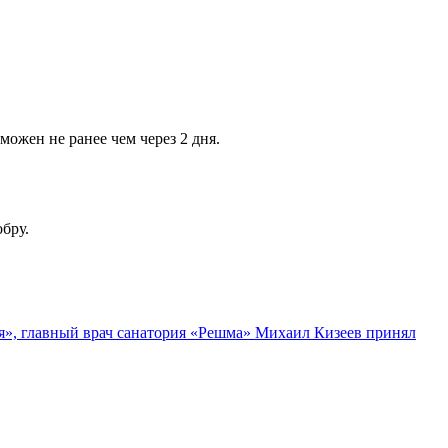
можен не ранее чем через 2 дня.
обру.
я», главный врач санатория «Решма» Михаил Кизеев принял