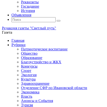
Реквизиты
Госзадание
История
Объявления
Поиск
Искать:
Поиск
Редакция газеты "Светлый путь"
Газета
Промотать
Главная
к
Рубрики
содержимому
Патриотическое воспитание
Общество
Образование
Благоустройство и ЖКХ
Конкурсы
Спорт
Экология
Культура
Здравоохранение
Отделение СФР по Ивановской области
Экономика
Власть
Анонсы и События
Туризм