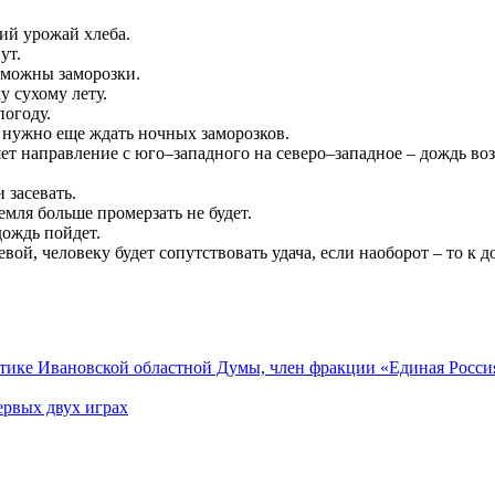
ий урожай хлеба.
ут.
озможны заморозки.
у сухому лету.
огоду.
то нужно еще ждать ночных заморозков.
ет направление с юго–западного на северо–западное – дождь воз
 засевать.
мля больше промерзать не будет.
дождь пойдет.
вой, человеку будет сопутствовать удача, если наоборот – то к д
итике Ивановской областной Думы, член фракции «Единая Росси
рвых двух играх