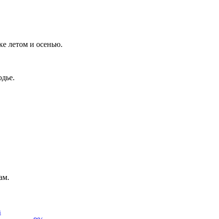
ке летом и осенью.
одье.
ам.
в