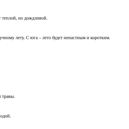
т теплой, но дождливой.
лучному лету. С юга – лето будет ненастным и коротким.
 травы.
водой.