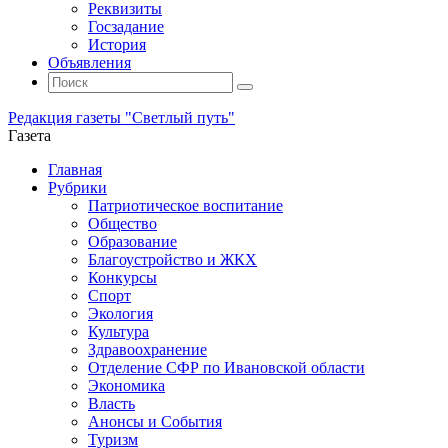
Реквизиты
Госзадание
История
Объявления
Поиск
Искать:
Поиск
Редакция газеты "Светлый путь"
Газета
Промотать
Главная
к
Рубрики
содержимому
Патриотическое воспитание
Общество
Образование
Благоустройство и ЖКХ
Конкурсы
Спорт
Экология
Культура
Здравоохранение
Отделение СФР по Ивановской области
Экономика
Власть
Анонсы и События
Туризм