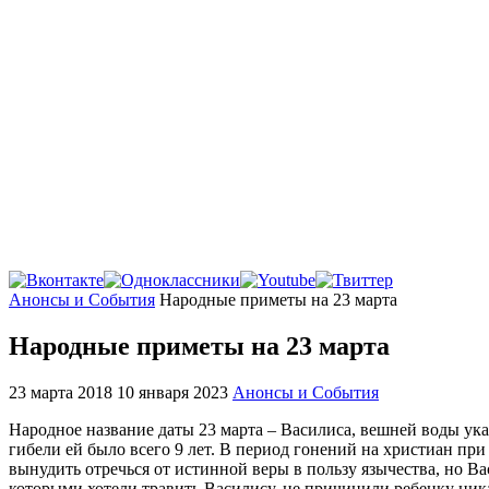
Главная
Анонсы и События
Народные приметы на 23 марта
Народные приметы на 23 марта
23 марта 2018
10 января 2023
Анонсы и События
Народное название даты 23 марта – Василиса, вешней воды ук
гибели ей было всего 9 лет. В период гонений на христиан пр
вынудить отречься от истинной веры в пользу язычества, но Ва
которыми хотели травить Василису, не причинили ребенку ника