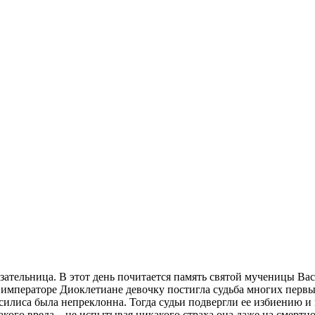
азательница. В этот день почитается память святой мученицы В
и императоре Диоклетиане девочку постигла судьба многих перв
силиса была непреклонна. Тогда судьи подвергли ее избиению и 
кого вреда – не испытывая никакого страха она даже на смертно