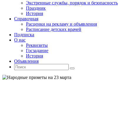
Экстренные службы, порядок и безопасность
Праздник
История
Справочная
Расценки на рекламу и объявления
Расписание детских врачей
Подписка
О нас
Реквизиты
Госзадание
История
Объявления
Поиск
Искать:
Поиск