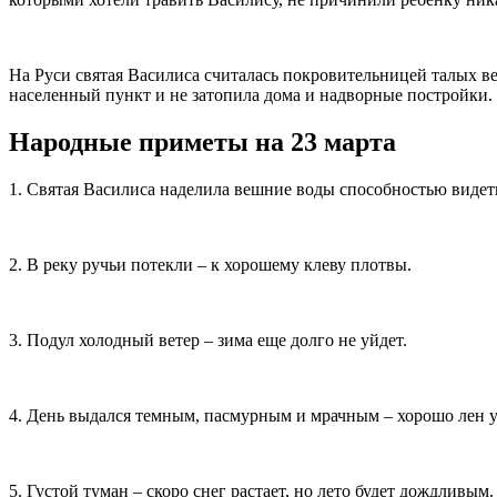
На Руси святая Василиса считалась покровительницей талых веш
населенный пункт и не затопила дома и надворные постройки.
Народные приметы на 23 марта
1. Святая Василиса наделила вешние воды способностью видеть
2. В реку ручьи потекли – к хорошему клеву плотвы.
3. Подул холодный ветер – зима еще долго не уйдет.
4. День выдался темным, пасмурным и мрачным – хорошо лен у
5. Густой туман – скоро снег растает, но лето будет дождливым.