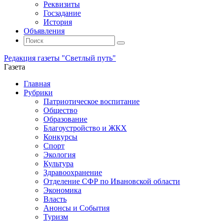
Реквизиты
Госзадание
История
Объявления
Поиск
Искать:
Поиск
Редакция газеты "Светлый путь"
Газета
Промотать
Главная
к
Рубрики
содержимому
Патриотическое воспитание
Общество
Образование
Благоустройство и ЖКХ
Конкурсы
Спорт
Экология
Культура
Здравоохранение
Отделение СФР по Ивановской области
Экономика
Власть
Анонсы и События
Туризм