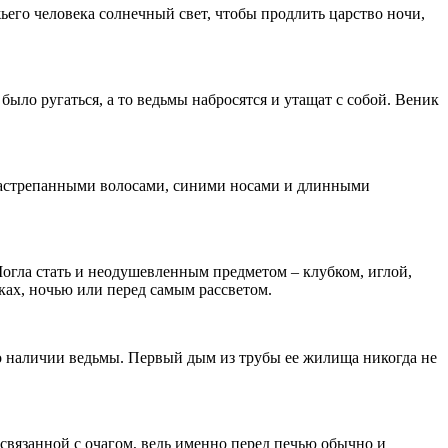
его человека солнечный свет, чтобы продлить царство ночи,
было ругаться, а то ведьмы набросятся и утащат с собой. Веник
 растрепанными волосами, синими носами и длинными
 Могла стать и неодушевленным предметом – клубком, иглой,
ках, ночью или перед самым рассветом.
о наличии ведьмы. Первый дым из трубы ее жилища никогда не
, связанной с очагом, ведь именно перед печью обычно и