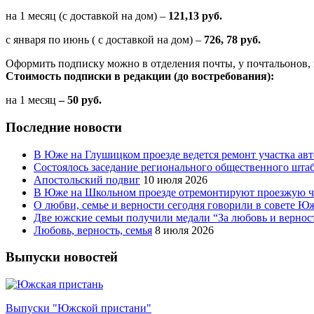
на 1 месяц (с доставкой на дом) –
121,13 руб.
с января по июнь ( с доставкой на дом) –
726, 78 руб.
Оформить подписку можно в отделения почты, у почтальонов, 
Стоимость подписки в редакции (до востребования):
на 1 месяц
– 50 руб.
Последние новости
В Юже на Глушицком проезде ведется ремонт участка ав
Состоялось заседание регионального общественного шта
Апостольский подвиг
10 июля 2026
В Юже на Школьном проезде отремонтируют проезжую ча
О любви, семье и верности сегодня говорили в совете 
Две южские семьи получили медали “За любовь и вернос
Любовь, верность, семья
8 июля 2026
Выпуски новостей
Выпуски "Южской пристани"