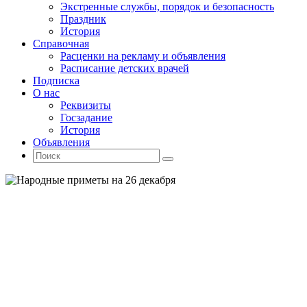
Экстренные службы, порядок и безопасность
Праздник
История
Справочная
Расценки на рекламу и объявления
Расписание детских врачей
Подписка
О нас
Реквизиты
Госзадание
История
Объявления
Поиск
Искать:
Поиск