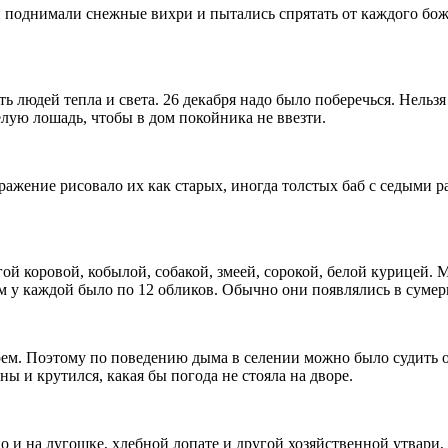
и поднимали снежные вихри и пытались спрятать от каждого божь
 людей тепла и света. 26 декабря надо было поберечься. Нельзя 
белую лошадь, чтобы в дом покойника не ввезти.
ражение рисовало их как старых, иногда толстых баб с седыми
гой коровой, кобылой, собакой, змеей, сорокой, белой курицей.
м у каждой было по 12 обликов. Обычно они появлялись в сумер
ем. Поэтому по поведению дыма в селении можно было судить 
ны и крутился, какая бы погода не стояла на дворе.
 но и на лугошке, хлебной лопате и другой хозяйственной утвари