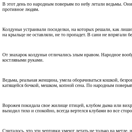
В этот день по народным поверьям по небу летали ведьмы. Он
противное людям.
Колдуньи устраивали посиделки, на которых решали, как лишить
на крыльце не оставляли, не то пропадет. В сани не впрягали 
От знахарок колдуньи отличались злым нравом. Народное вооб
костлявыми руками.
Ведьма, реальная женщина, умела оборачиваться кошкой, безро
катящейся бочкой, мешком, копной сена. По народным поверья
Ворожея покидала свое жилище птицей, клубом дыма или вихр
выходил тихо и спокойно, всегда вертелся клубами во все сторо
Считалось, что эти чертовки умеют летать не только на метле,