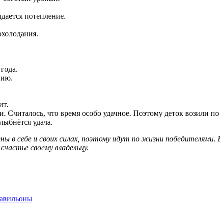
идается потепление.
охолодания.
года.
нию.
ит.
и. Считалось, что время особо удачное. Поэтому деток возили по
лыбнётся удача.
ены в себе и своих силах, поэтому идут по жизни победителями
частье своему владельцу.
павильоны