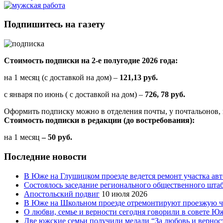
Подпишитесь на газету
Стоимость подписки на 2-е полугодие 2026 года:
на 1 месяц (с доставкой на дом) –
121,13 руб.
с января по июнь ( с доставкой на дом) –
726, 78 руб.
Оформить подписку можно в отделения почты, у почтальонов, 
Стоимость подписки в редакции (до востребования):
на 1 месяц
– 50 руб.
Последние новости
В Юже на Глушицком проезде ведется ремонт участка ав
Состоялось заседание регионального общественного шта
Апостольский подвиг
10 июля 2026
В Юже на Школьном проезде отремонтируют проезжую ча
О любви, семье и верности сегодня говорили в совете 
Две южские семьи получили медали “За любовь и вернос