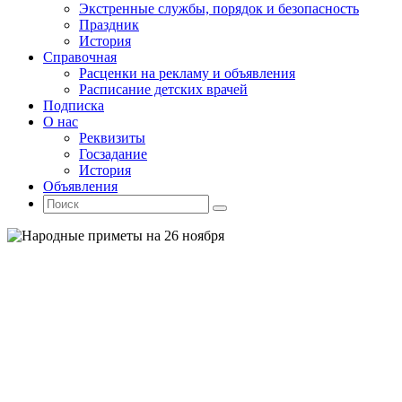
Экстренные службы, порядок и безопасность
Праздник
История
Справочная
Расценки на рекламу и объявления
Расписание детских врачей
Подписка
О нас
Реквизиты
Госзадание
История
Объявления
Поиск
Искать:
Поиск