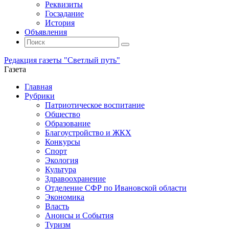
Реквизиты
Госзадание
История
Объявления
Поиск
Искать:
Поиск
Редакция газеты "Светлый путь"
Газета
Промотать
Главная
к
Рубрики
содержимому
Патриотическое воспитание
Общество
Образование
Благоустройство и ЖКХ
Конкурсы
Спорт
Экология
Культура
Здравоохранение
Отделение СФР по Ивановской области
Экономика
Власть
Анонсы и События
Туризм