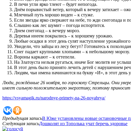
В печи угли ярко тлеют – будет непогода.
Днём порывистый ветер, который к вечеру затихает – ож
Млечный путь хорошо виден – к стуже.
Если звезды ярко сверкают на небе, то жди снегопада и п
Слышно как лес шумит – погода испортится.
Днем снегопад – к вечеру мороз.
Деревья инеем покрылись – к хорошему урожаю.
Любые осадки в этот день сулят наступление урожайного 
Увидели, что зайцы из лесу бегут? Готовьтесь к похолода
Снег падает крупными хлопьями – к небольшому морозу.
Вороны каркают – к оттепели.
На Златоуста нельзя ругаться, иначе Бог молитв не услыш
В этот день было принято лечить детей с нарушением реч
Людям, чьи имена начинаются на букву «И», в этот день у
Люди, рождённые 26 ноября, по гороскопу Стрельцы. Они увер
имеет сильную положительную энергетику, поэтому приносит с
https://vsyamagik.ru/narodnye-primety-na-26-noyabrya/
Предыдущая запись
В Юже установлены новые остановочные 
Следующая запись
Дошколят из Тополька учат беречь здоровье