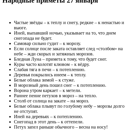
Народные приметы 27 января
Частые звёзды – к теплу и снегу, редкие – к ненастью и
вьюге.
Иней, выпавший ночью, указывает на то, что днем
снегопада не будет.
Самовар сильно гудит – к морозу.
Если солнце после заката оставляет след «столбом» на
небе – жди скорых и затяжных морозов.
Бледная Луна – примета к тому, что будет снег.
Куры часто колотят клювом – к вёдру.
Слабая тяга в печи – к потеплению.
Деревья покрылись инеем – к теплу.
Белые облака зимой – к стуже.
В морозный день пошел снег – к потеплению.
Ворона утром каркает – к метели.
Раннее пение петухов в мороз – на тепло.
Столб от солнца на закате – на мороз.
Белые облака плывут по голубому небу – морозы долго
не отступят.
Иней на деревьях – к потеплению.
Снегопад в этот день – к оттепели.
Петух запел раньше обычного – весна на носу!