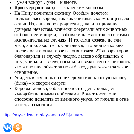
Туман вокруг Луны – к вьюге.
Ярко мерцают звезды – к крепким морозам.
На Нину почитали скотину. Особым почетом
пользовалась корова, так как считалась кормилицей для
семьи. Издавна коров родители давали в приданое
дочерям–невестам, всячески оберегали этих животных
от болезней и порчи, а забивали на мясо только в самых
исключительных случаях. И то, сами хозяева не ели
мясо, а продавали его. Считалось, что забитая корова
после смерти оплакивает своих хозяев. 27 января коров
благодарили за службу людям, ласково обращались к
ним, убирали в хлеву, насыпали свежее сено. Считалось,
что животное обязательно отблагодарит хозяев за такое
отношение.
Увидеть в эту ночь во сне черную или красную корову
(быка) – к скорой смерти.
Коровье молоко, собранное в этот день, обладает
чудодейственными свойствами. В частности, оно
способно исцелить от змеиного укуса, от гибели в огне
и от удара молнии.
https://my-calend.ru/day-omens/27-january