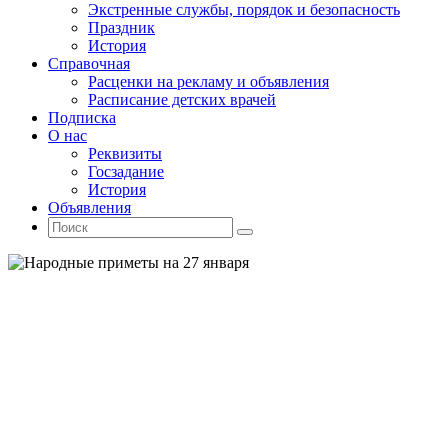
Экстренные службы, порядок и безопасность
Праздник
История
Справочная
Расценки на рекламу и объявления
Расписание детских врачей
Подписка
О нас
Реквизиты
Госзадание
История
Объявления
Поиск
Искать:
Поиск