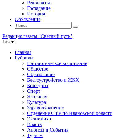
Реквизиты
Госзадание
История
Объявления
Поиск
Искать:
Поиск
Редакция газеты "Светлый путь"
Газета
Промотать
Главная
к
Рубрики
содержимому
Патриотическое воспитание
Общество
Образование
Благоустройство и ЖКХ
Конкурсы
Спорт
Экология
Культура
Здравоохранение
Отделение СФР по Ивановской области
Экономика
Власть
Анонсы и События
Туризм