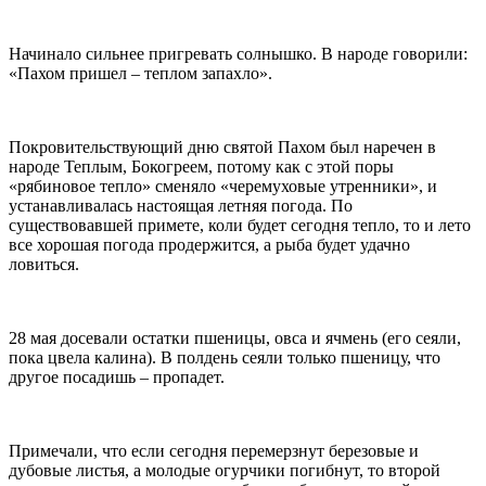
Начинало сильнее пригревать солнышко. В народе говорили:
«Пахом пришел – теплом запахло».
Покровительствующий дню святой Пахом был наречен в
народе Теплым, Бокогреем, потому как с этой поры
«рябиновое тепло» сменяло «черемуховые утренники», и
устанавливалась настоящая летняя погода. По
существовавшей примете, коли будет сегодня тепло, то и лето
все хорошая погода продержится, а рыба будет удачно
ловиться.
28 мая досевали остатки пшеницы, овса и ячмень (его сеяли,
пока цвела калина). В полдень сеяли только пшеницу, что
другое посадишь – пропадет.
Примечали, что если сегодня перемерзнут березовые и
дубовые листья, а молодые огурчики погибнут, то второй