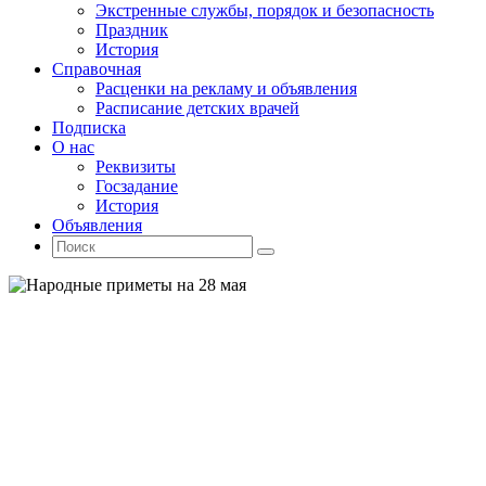
Экстренные службы, порядок и безопасность
Праздник
История
Справочная
Расценки на рекламу и объявления
Расписание детских врачей
Подписка
О нас
Реквизиты
Госзадание
История
Объявления
Поиск
Искать:
Поиск