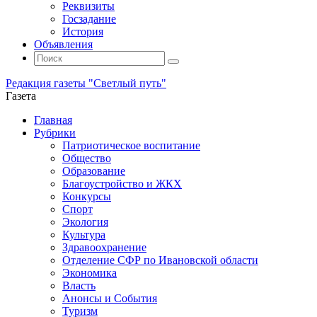
Реквизиты
Госзадание
История
Объявления
Поиск
Искать:
Поиск
Редакция газеты "Светлый путь"
Газета
Промотать
Главная
к
Рубрики
содержимому
Патриотическое воспитание
Общество
Образование
Благоустройство и ЖКХ
Конкурсы
Спорт
Экология
Культура
Здравоохранение
Отделение СФР по Ивановской области
Экономика
Власть
Анонсы и События
Туризм