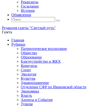
Реквизиты
Госзадание
История
Объявления
Поиск
Искать:
Поиск
Редакция газеты "Светлый путь"
Газета
Промотать
Главная
к
Рубрики
содержимому
Патриотическое воспитание
Общество
Образование
Благоустройство и ЖКХ
Конкурсы
Спорт
Экология
Культура
Здравоохранение
Отделение СФР по Ивановской области
Экономика
Власть
Анонсы и События
Туризм