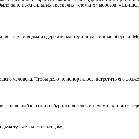
было дано из-за сильных трескучих, «ломких» морозов. «Прише
илы: выгоняли ведьм из деревни, мастерили различные обереги.
нающего человека. Чтобы дело не испортилось, встретить его дол
ыли. После шабаша они от бурного веселья и неуемных плясок те
ведьма тут же вылетит из дому.