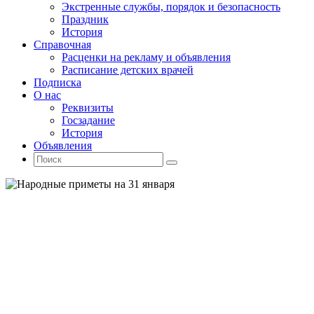
Экстренные службы, порядок и безопасность
Праздник
История
Справочная
Расценки на рекламу и объявления
Расписание детских врачей
Подписка
О нас
Реквизиты
Госзадание
История
Объявления
Поиск
Искать:
Поиск