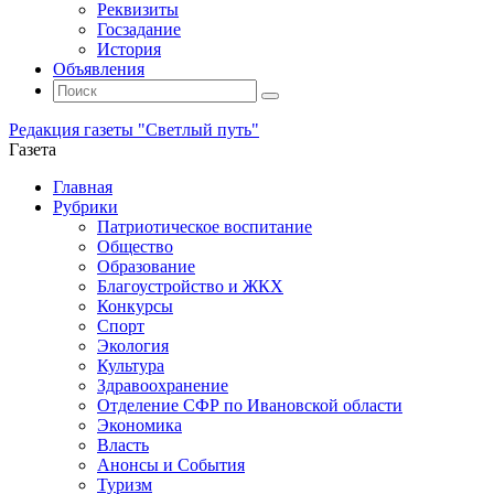
Реквизиты
Госзадание
История
Объявления
Поиск
Искать:
Поиск
Редакция газеты "Светлый путь"
Газета
Промотать
Главная
к
Рубрики
содержимому
Патриотическое воспитание
Общество
Образование
Благоустройство и ЖКХ
Конкурсы
Спорт
Экология
Культура
Здравоохранение
Отделение СФР по Ивановской области
Экономика
Власть
Анонсы и События
Туризм