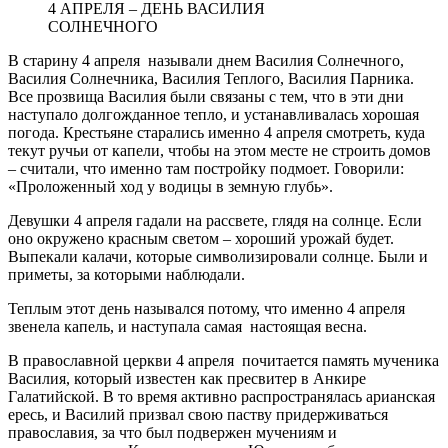
4 АПРЕЛЯ – ДЕНЬ ВАСИЛИЯ
СОЛНЕЧНОГО
В старину 4 апреля называли днем Василия Солнечного,
Василия Солнечника, Василия Теплого, Василия Парника.
Все прозвища Василия были связаны с тем, что в эти дни
наступало долгожданное тепло, и устанавливалась хорошая
погода. Крестьяне старались именно 4 апреля смотреть, куда
текут ручьи от капели, чтобы на этом месте не строить домов
– считали, что именно там постройку подмоет. Говорили:
«Проложенный ход у водицы в земную глубь».
Девушки 4 апреля гадали на рассвете, глядя на солнце. Если
оно окружено красным светом – хороший урожай будет.
Выпекали калачи, которые символизировали солнце. Были и
приметы, за которыми наблюдали.
Теплым этот день назывался потому, что именно 4 апреля
звенела капель, и наступала самая настоящая весна.
В православной церкви 4 апреля почитается память мученика
Василия, который известен как пресвитер в Анкире
Галатийской. В то время активно распространялась арианская
ересь, и Василий призвал свою паству придерживаться
православия, за что был подвержен мучениям и