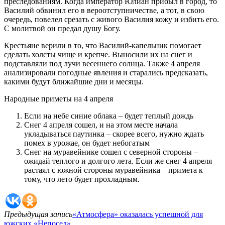
преследованиям. Когда император Юлиан прибыл в город, то
Василий обвинил его в вероотступничестве, а тот, в свою
очередь, повелел срезать с живого Василия кожу и избить его.
С молитвой он предал душу Богу.
Крестьяне верили в то, что Василий-капельник помогает
сделать холсты чище и крепче. Выносили их на снег и
подставляли под лучи весеннего солнца. Также 4 апреля
анализировали погодные явления и старались предсказать,
какими будут ближайшие дни и месяцы.
Народные приметы на 4 апреля
Если на небе синие облака – будет теплый дождь
Снег 4 апреля сошел, и на этом месте начала
укладываться паутинка – скорее всего, нужно ждать
помех в урожае, он будет небогатым
Снег на муравейнике сошел с северной стороны –
ожидай теплого и долгого лета. Если же снег 4 апреля
растаял с южной стороны муравейника – примета к
тому, что лето будет прохладным.
Предыдущая запись
«Атмосфера» оказалась успешной для
южских «Непосед»