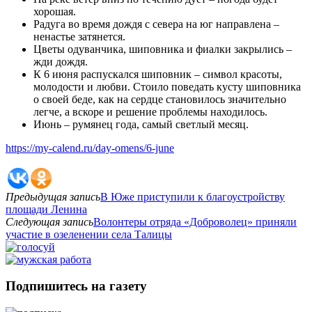
хорошая.
Радуга во время дождя с севера на юг направлена –
ненастье затянется.
Цветы одуванчика, шиповника и фиалки закрылись –
жди дождя.
К 6 июня распускался шиповник – символ красоты,
молодости и любви. Стоило поведать кусту шиповника
о своей беде, как на сердце становилось значительно
легче, а вскоре и решение проблемы находилось.
Июнь – румянец года, самый светлый месяц.
https://my-calend.ru/day-omens/6-june
Предыдущая запись
В Юже приступили к благоустройству
площади Ленина
Следующая запись
Волонтеры отряда «Доброволец» приняли
участие в озеленении села Талицы
Подпишитесь на газету