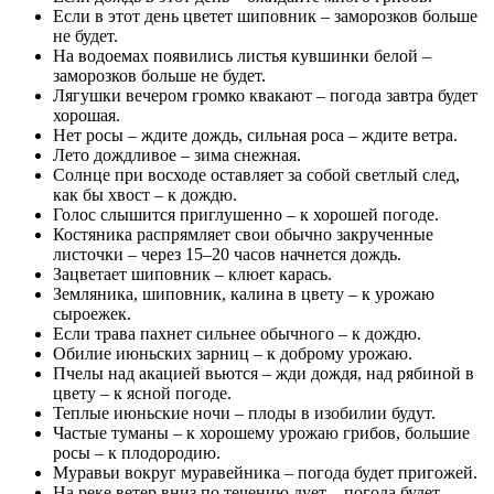
Если в этот день цветет шиповник – заморозков больше
не будет.
На водоемах появились листья кувшинки белой –
заморозков больше не будет.
Лягушки вечером громко квакают – погода завтра будет
хорошая.
Нет росы – ждите дождь, сильная роса – ждите ветра.
Лето дождливое – зима снежная.
Солнце при восходе оставляет за собой светлый след,
как бы хвост – к дождю.
Голос слышится приглушенно – к хорошей погоде.
Костяника распрямляет свои обычно закрученные
листочки – через 15–20 часов начнется дождь.
Зацветает шиповник – клюет карась.
Земляника, шиповник, калина в цвету – к урожаю
сыроежек.
Если трава пахнет сильнее обычного – к дождю.
Обилие июньских зарниц – к доброму урожаю.
Пчелы над акацией вьются – жди дождя, над рябиной в
цвету – к ясной погоде.
Теплые июньские ночи – плоды в изобилии будут.
Частые туманы – к хорошему урожаю грибов, большие
росы – к плодородию.
Муравьи вокруг муравейника – погода будет пригожей.
На реке ветер вниз по течению дует – погода будет