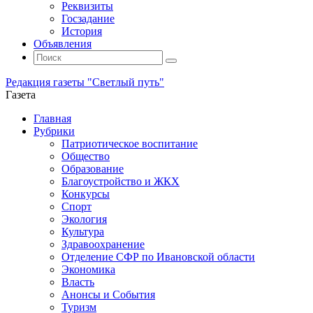
Реквизиты
Госзадание
История
Объявления
Поиск
Искать:
Поиск
Редакция газеты "Светлый путь"
Газета
Промотать
Главная
к
Рубрики
содержимому
Патриотическое воспитание
Общество
Образование
Благоустройство и ЖКХ
Конкурсы
Спорт
Экология
Культура
Здравоохранение
Отделение СФР по Ивановской области
Экономика
Власть
Анонсы и События
Туризм