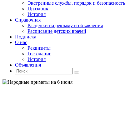
Экстренные службы, порядок и безопасность
Праздник
История
Справочная
Расценки на рекламу и объявления
Расписание детских врачей
Подписка
О нас
Реквизиты
Госзадание
История
Объявления
Поиск
Искать:
Поиск