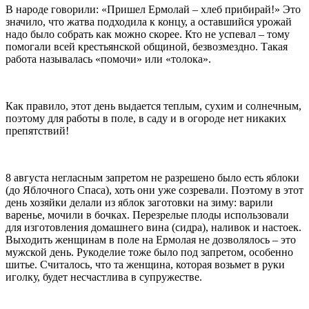
В народе говорили: «Пришел Ермолай – хлеб прибирай!» Это
значило, что жатва подходила к концу, а оставшийся урожай
надо было собрать как можно скорее. Кто не успевал – тому
помогали всей крестьянской общиной, безвозмездно. Такая
работа называлась «помочи» или «толока».
Как правило, этот день выдается теплым, сухим и солнечным,
поэтому для работы в поле, в саду и в огороде нет никаких
препятствий!
8 августа негласным запретом не разрешено было есть яблоки
(до Яблочного Спаса), хоть они уже созревали. Поэтому в этот
день хозяйки делали из яблок заготовки на зиму: варили
варенье, мочили в бочках. Перезрелые плоды использовали
для изготовления домашнего вина (сидра), наливок и настоек.
Выходить женщинам в поле на Ермолая не дозволялось – это
мужской день. Рукоделие тоже было под запретом, особенно
шитье. Считалось, что та женщина, которая возьмет в руки
иголку, будет несчастлива в супружестве.