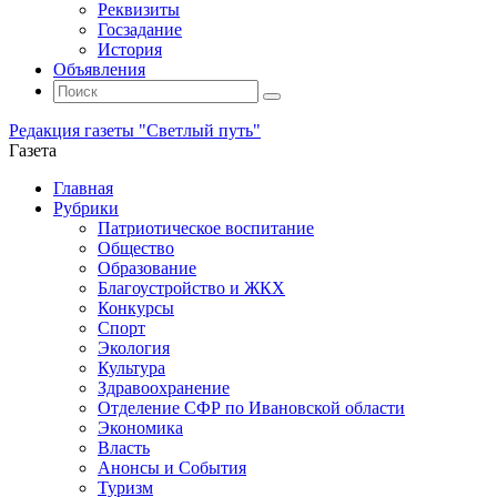
Реквизиты
Госзадание
История
Объявления
Поиск
Искать:
Поиск
Редакция газеты "Светлый путь"
Газета
Промотать
Главная
к
Рубрики
содержимому
Патриотическое воспитание
Общество
Образование
Благоустройство и ЖКХ
Конкурсы
Спорт
Экология
Культура
Здравоохранение
Отделение СФР по Ивановской области
Экономика
Власть
Анонсы и События
Туризм