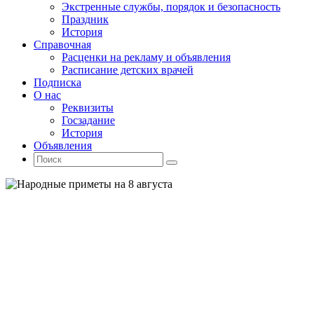
Экстренные службы, порядок и безопасность
Праздник
История
Справочная
Расценки на рекламу и объявления
Расписание детских врачей
Подписка
О нас
Реквизиты
Госзадание
История
Объявления
Поиск
Искать:
Поиск