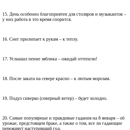
15. День особенно благоприятен для столяров и музыкантов –
у них работа в это время спорится.
16. Снег прилипает к рукам – к теплу.
17. Услышал пение зяблика – ожидай оттепели!
18. После заката на севере красно – к лютым морозам.
19. Подул сиверко (северный ветер) – будет холодно.
20. Самые популярные и правдивые гадания на 8 января – об
урожае, предстоящем браке, а также о том, все ли гадающие
переживут наступивший год.