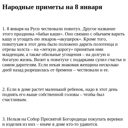
Народные приметы на 8 января
1. 8 января на Руси чествовали повитух. Другое название
этого праздника «бабьи каши». Оно связано с обычаем варить
кашу и угощать ею лекарок-«акушерок». Кроме того,
повитухам в этот день было положено дарить полотенца и
отрезы холста – на «легкую дорогу» принятым ими
младенцам, а также обильные угощения – на долгую и
богатую жизнь. Визит к повитухе с подарками сулил счастье и
самим дарителям. Если некая знакомая женщина несколько
дней назад разрешилась от бремени – чествовали и ее.
2. Если в доме растет маленький ребенок, надо в этот день
поднять его выше собственной головы – чтобы был
счастливым.
3. Нельзя на Собор Пресвятой Богородицы покупать веревки
и изделия из них – иначе в доме кто-то удавится.