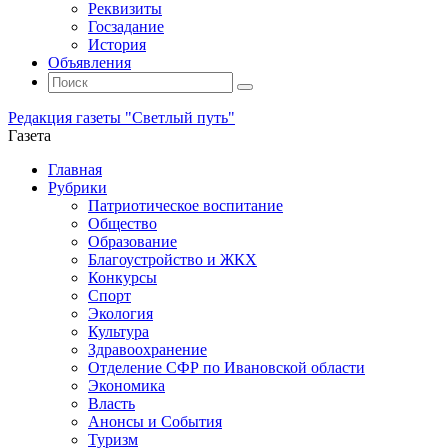
Реквизиты
Госзадание
История
Объявления
Поиск
Искать:
Поиск
Редакция газеты "Светлый путь"
Газета
Промотать
Главная
к
Рубрики
содержимому
Патриотическое воспитание
Общество
Образование
Благоустройство и ЖКХ
Конкурсы
Спорт
Экология
Культура
Здравоохранение
Отделение СФР по Ивановской области
Экономика
Власть
Анонсы и События
Туризм