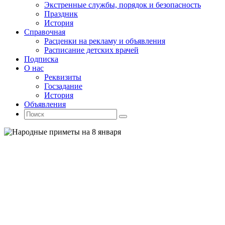
Экстренные службы, порядок и безопасность
Праздник
История
Справочная
Расценки на рекламу и объявления
Расписание детских врачей
Подписка
О нас
Реквизиты
Госзадание
История
Объявления
Поиск
Искать:
Поиск