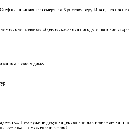
Стефана, принявшего смерть за Христову веру. И все, кто носит
здником, они, главным образом, касаются погоды и бытовой сто
хозяином в своем доме.
тур.
 замужество. Незамужние девушки рассыпали на столе семечки и 
дна семечка – замуж еще не скоро!