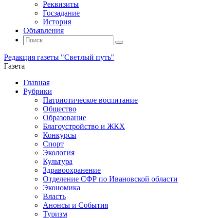
Реквизиты
Госзадание
История
Объявления
Поиск
Искать:
Поиск
Редакция газеты "Светлый путь"
Газета
Промотать
Главная
к
Рубрики
содержимому
Патриотическое воспитание
Общество
Образование
Благоустройство и ЖКХ
Конкурсы
Спорт
Экология
Культура
Здравоохранение
Отделение СФР по Ивановской области
Экономика
Власть
Анонсы и События
Туризм