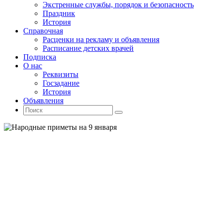
Экстренные службы, порядок и безопасность
Праздник
История
Справочная
Расценки на рекламу и объявления
Расписание детских врачей
Подписка
О нас
Реквизиты
Госзадание
История
Объявления
Поиск
Искать:
Поиск