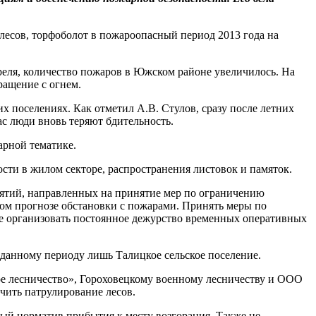
лесов, торфоболот в пожароопасный период 2013 года на
реля, количество пожаров в Южском районе увеличилось. На
ращение с огнем.
 поселениях. Как отметил А.В. Стулов, сразу после летних
ас люди вновь теряют бдительность.
арной тематике.
ти в жилом секторе, распространения листовок и памяток.
ятий, направленных на принятие мер по ограничению
ном прогнозе обстановки с пожарами. Принять меры по
е организовать постоянное дежурство временных оперативных
 данному периоду лишь Талицкое сельское поселение.
е лесничество», Гороховецкому военному лесничеству и ООО
чить патрулирование лесов.
ый норматив прибытия к месту возгорания. Также не