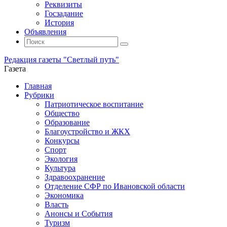
Реквизиты
Госзадание
История
Объявления
Поиск
Искать:
Поиск
Редакция газеты "Светлый путь"
Газета
Промотать
Главная
к
Рубрики
содержимому
Патриотическое воспитание
Общество
Образование
Благоустройство и ЖКХ
Конкурсы
Спорт
Экология
Культура
Здравоохранение
Отделение СФР по Ивановской области
Экономика
Власть
Анонсы и События
Туризм