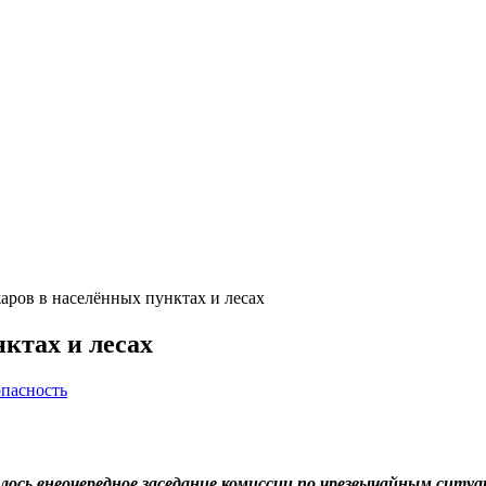
аров в населённых пунктах и лесах
ктах и лесах
опасность
сь внеочередное заседание комиссии по чрезвычайным ситуа