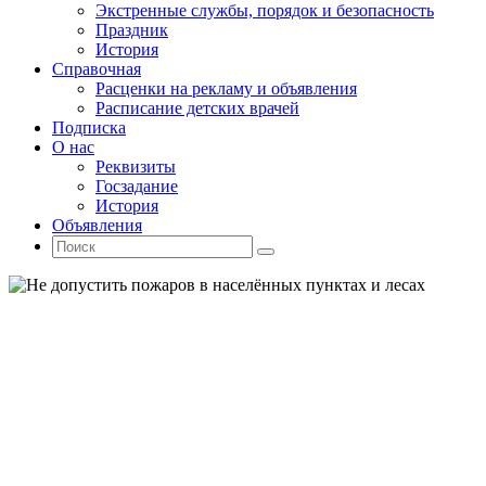
Экстренные службы, порядок и безопасность
Праздник
История
Справочная
Расценки на рекламу и объявления
Расписание детских врачей
Подписка
О нас
Реквизиты
Госзадание
История
Объявления
Поиск
Искать:
Поиск