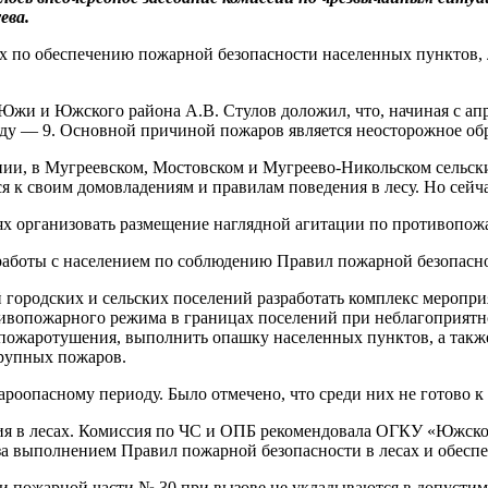
ева.
х по обеспечению пожарной безопасности населенных пунктов, 
Южи и Южского района А.В. Стулов доложил, что, начиная с ап
оду — 9. Основной причиной пожаров является неосторожное об
и, в Мугреевском, Мостовском и Мугреево-Никольском сельских
ся к своим домовладениям и правилам поведения в лесу. Но сейч
иях организовать размещение наглядной агитации по противопож
аботы с населением по соблюдению Правил пожарной безопаснос
городских и сельских поселений разработать комплекс меропри
отивопожарного режима в границах поселений при неблагоприят
 пожаротушения, выполнить опашку населенных пунктов, а такж
крупных пожаров.
ароопасному периоду. Было отмечено, что среди них не готово к
ия в лесах. Комиссия по ЧС и ОПБ рекомендовала ОГКУ «Южско
а выполнением Правил пожарной безопасности в лесах и обеспе
и пожарной части № 30 при вызове не укладываются в допустим