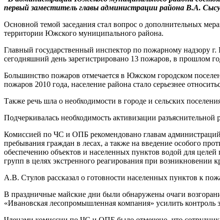
первый заместитель главы администрации района В.А. Сысу
Основной темой заседания стал вопрос о дополнительных мера
территории Южского муниципального района.
Главный государственный инспектор по пожарному надзору г. 
сегодняшний день зарегистрировано 13 пожаров, в прошлом г
Большинство пожаров отмечается в Южском городском поселени
пожаров 2010 года, население района стало серьезнее относить
Также речь шла о необходимости в городе и сельских поселен
Подчеркивалась необходимость активизации разъяснительной р
Комиссией по ЧС и ОПБ рекомендовано главам администраций 
пребывания граждан в лесах, а также на введение особого пр
обеспечению объектов и населенных пунктов водой для целей
групп в целях экстренного реагирования при возникновении 
А.В. Стулов рассказал о готовности населенных пунктов к пож
В праздничные майские дни были обнаружены очаги возгоран
«Ивановская лесопромышленная компания» усилить контроль з
Членами комиссии по ЧС и ОПБ было отмечено, что сотрудник