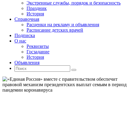
Экстренные службы, порядок и безопасность
Праздник
История
Справочная
Расценки на рекламу и объявления
Расписание детских врачей
Подписка
О нас
Реквизиты
Госзадание
История
Объявления
Поиск
Искать:
Поиск