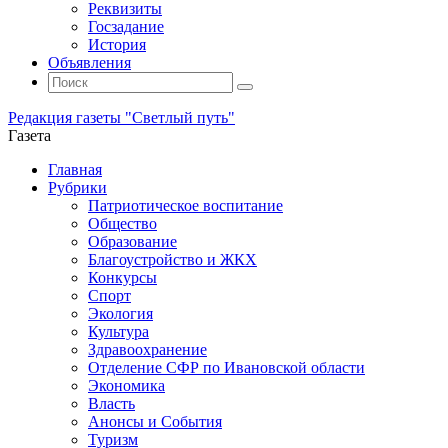
Реквизиты
Госзадание
История
Объявления
Поиск
Искать:
Поиск
Редакция газеты "Светлый путь"
Газета
Промотать
Главная
к
Рубрики
содержимому
Патриотическое воспитание
Общество
Образование
Благоустройство и ЖКХ
Конкурсы
Спорт
Экология
Культура
Здравоохранение
Отделение СФР по Ивановской области
Экономика
Власть
Анонсы и События
Туризм