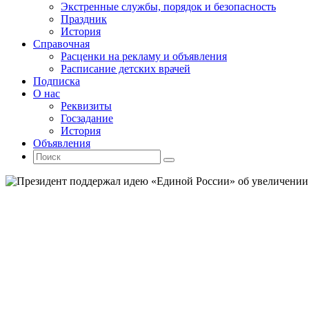
Экстренные службы, порядок и безопасность
Праздник
История
Справочная
Расценки на рекламу и объявления
Расписание детских врачей
Подписка
О нас
Реквизиты
Госзадание
История
Объявления
Поиск
Искать:
Поиск