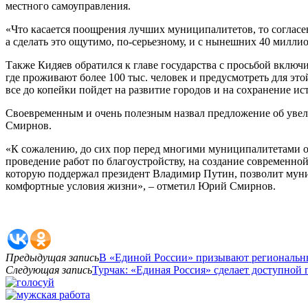
местного самоуправления.
«Что касается поощрения лучших муниципалитетов, то согласе
а сделать это ощутимо, по-серьезному, и с нынешних 40 миллио
Также Кидяев обратился к главе государства с просьбой включ
где проживают более 100 тыс. человек и предусмотреть для эт
все до копейки пойдет на развитие городов и на сохранение 
Своевременным и очень полезным назвал предложение об уве
Смирнов.
«К сожалению, до сих пор перед многими муниципалитетами ос
проведение работ по благоустройству, на создание современн
которую поддержал президент Владимир Путин, позволит муни
комфортные условия жизни», – отметил Юрий Смирнов.
Предыдущая запись
В «Единой России» призывают региональны
Следующая запись
Турчак: «Единая Россия» сделает доступной 