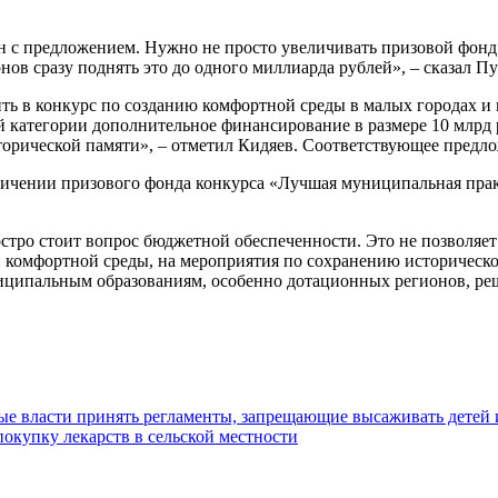
н с предложением. Нужно не просто увеличивать призовой фонд
нов сразу поднять это до одного миллиарда рублей», – сказал Пу
ить в конкурс по созданию комфортной среды в малых городах и 
ой категории дополнительное финансирование в размере 10 млрд
исторической памяти», – отметил Кидяев. Соответствующее пред
личении призового фонда конкурса «Лучшая муниципальная пра
тро стоит вопрос бюджетной обеспеченности. Это не позволяет
ой комфортной среды, на мероприятия по сохранению историчес
ципальным образованиям, особенно дотационных регионов, реш
е власти принять регламенты, запрещающие высаживать детей 
покупку лекарств в сельской местности