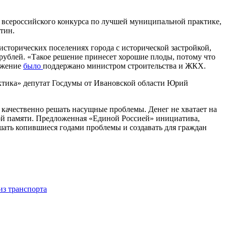
 всероссийского конкурса по лучшей муниципальной практике,
тин.
исторических поселениях города с исторической застройкой,
 рублей. «Такое решение принесет хорошие плоды, потому что
ложение
было
поддержано министром строительства и ЖКХ.
ктика» депутат Госдумы от Ивановской области Юрий
 качественно решать насущные проблемы. Денег не хватает на
кой памяти. Предложенная «Единой Россией» инициатива,
ать копившиеся годами проблемы и создавать для граждан
из транспорта