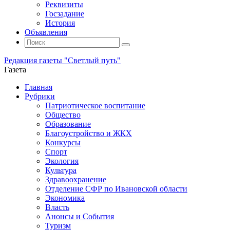
Реквизиты
Госзадание
История
Объявления
Поиск
Искать:
Поиск
Редакция газеты "Светлый путь"
Газета
Промотать
Главная
к
Рубрики
содержимому
Патриотическое воспитание
Общество
Образование
Благоустройство и ЖКХ
Конкурсы
Спорт
Экология
Культура
Здравоохранение
Отделение СФР по Ивановской области
Экономика
Власть
Анонсы и События
Туризм