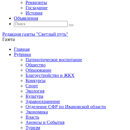
Реквизиты
Госзадание
История
Объявления
Поиск
Искать:
Поиск
Редакция газеты "Светлый путь"
Газета
Промотать
Главная
к
Рубрики
содержимому
Патриотическое воспитание
Общество
Образование
Благоустройство и ЖКХ
Конкурсы
Спорт
Экология
Культура
Здравоохранение
Отделение СФР по Ивановской области
Экономика
Власть
Анонсы и События
Туризм