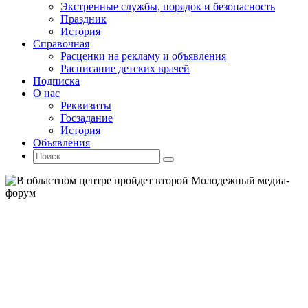
Экстренные службы, порядок и безопасность
Праздник
История
Справочная
Расценки на рекламу и объявления
Расписание детских врачей
Подписка
О нас
Реквизиты
Госзадание
История
Объявления
Поиск
Искать:
Поиск