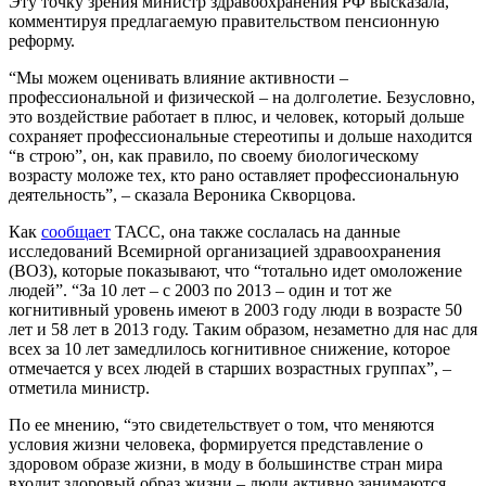
Эту точку зрения министр здравоохранения РФ высказала,
комментируя предлагаемую правительством пенсионную
реформу.
“Мы можем оценивать влияние активности –
профессиональной и физической – на долголетие. Безусловно,
это воздействие работает в плюс, и человек, который дольше
сохраняет профессиональные стереотипы и дольше находится
“в строю”, он, как правило, по своему биологическому
возрасту моложе тех, кто рано оставляет профессиональную
деятельность”, – сказала Вероника Скворцова.
Как
сообщает
ТАСС, она также сослалась на данные
исследований Всемирной организацией здравоохранения
(ВОЗ), которые показывают, что “тотально идет омоложение
людей”. “За 10 лет – с 2003 по 2013 – один и тот же
когнитивный уровень имеют в 2003 году люди в возрасте 50
лет и 58 лет в 2013 году. Таким образом, незаметно для нас для
всех за 10 лет замедлилось когнитивное снижение, которое
отмечается у всех людей в старших возрастных группах”, –
отметила министр.
По ее мнению, “это свидетельствует о том, что меняются
условия жизни человека, формируется представление о
здоровом образе жизни, в моду в большинстве стран мира
входит здоровый образ жизни – люди активно занимаются