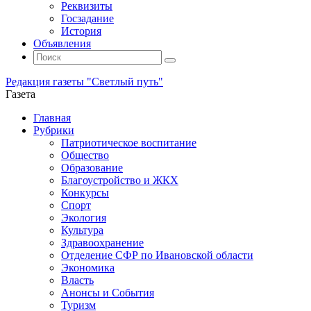
Реквизиты
Госзадание
История
Объявления
Поиск
Искать:
Поиск
Редакция газеты "Светлый путь"
Газета
Промотать
Главная
к
Рубрики
содержимому
Патриотическое воспитание
Общество
Образование
Благоустройство и ЖКХ
Конкурсы
Спорт
Экология
Культура
Здравоохранение
Отделение СФР по Ивановской области
Экономика
Власть
Анонсы и События
Туризм