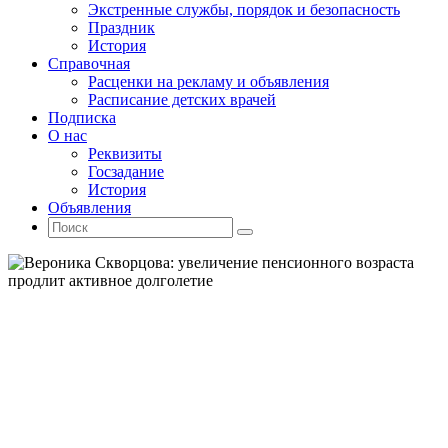
Экстренные службы, порядок и безопасность
Праздник
История
Справочная
Расценки на рекламу и объявления
Расписание детских врачей
Подписка
О нас
Реквизиты
Госзадание
История
Объявления
Поиск
Искать:
Поиск