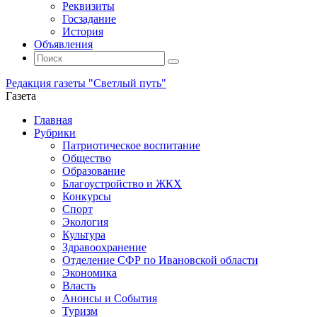
Реквизиты
Госзадание
История
Объявления
Поиск
Искать:
Поиск
Редакция газеты "Светлый путь"
Газета
Промотать
Главная
к
Рубрики
содержимому
Патриотическое воспитание
Общество
Образование
Благоустройство и ЖКХ
Конкурсы
Спорт
Экология
Культура
Здравоохранение
Отделение СФР по Ивановской области
Экономика
Власть
Анонсы и События
Туризм