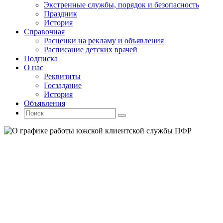
Экстренные службы, порядок и безопасность
Праздник
История
Справочная
Расценки на рекламу и объявления
Расписание детских врачей
Подписка
О нас
Реквизиты
Госзадание
История
Объявления
Поиск
Искать:
Поиск