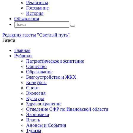
Реквизиты
Госзадание
История
Объявления
Поиск
Искать:
Поиск
Редакция газеты "Светлый путь"
Газета
Промотать
Главная
к
Рубрики
содержимому
Патриотическое воспитание
Общество
Образование
Благоустройство и ЖКХ
Конкурсы
Спорт
Экология
Культура
Здравоохранение
Отделение СФР по Ивановской области
Экономика
Власть
Анонсы и События
Туризм