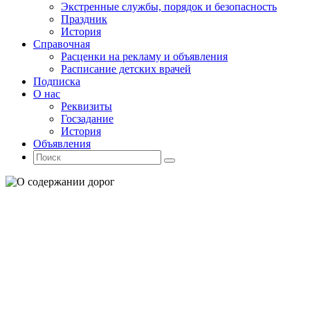
Экстренные службы, порядок и безопасность
Праздник
История
Справочная
Расценки на рекламу и объявления
Расписание детских врачей
Подписка
О нас
Реквизиты
Госзадание
История
Объявления
Поиск
Искать:
Поиск