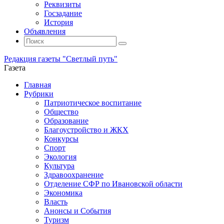
Реквизиты
Госзадание
История
Объявления
Поиск
Искать:
Поиск
Редакция газеты "Светлый путь"
Газета
Промотать
Главная
к
Рубрики
содержимому
Патриотическое воспитание
Общество
Образование
Благоустройство и ЖКХ
Конкурсы
Спорт
Экология
Культура
Здравоохранение
Отделение СФР по Ивановской области
Экономика
Власть
Анонсы и События
Туризм