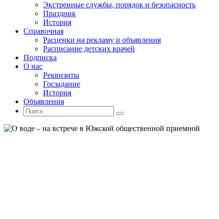
Экстренные службы, порядок и безопасность
Праздник
История
Справочная
Расценки на рекламу и объявления
Расписание детских врачей
Подписка
О нас
Реквизиты
Госзадание
История
Объявления
Поиск
Искать:
Поиск