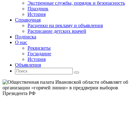
Экстренные службы, порядок и безопасность
Праздник
История
Справочная
Расценки на рекламу и объявления
Расписание детских врачей
Подписка
О нас
Реквизиты
Госзадание
История
Объявления
Поиск
Искать:
Поиск