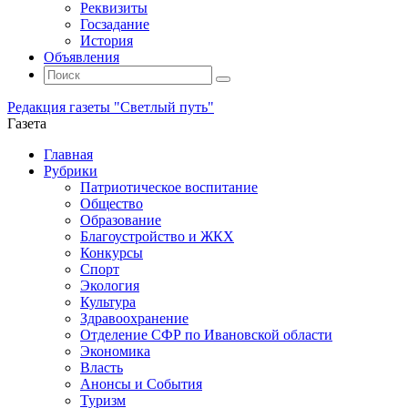
Реквизиты
Госзадание
История
Объявления
Поиск
Искать:
Поиск
Редакция газеты "Светлый путь"
Газета
Промотать
Главная
к
Рубрики
содержимому
Патриотическое воспитание
Общество
Образование
Благоустройство и ЖКХ
Конкурсы
Спорт
Экология
Культура
Здравоохранение
Отделение СФР по Ивановской области
Экономика
Власть
Анонсы и События
Туризм