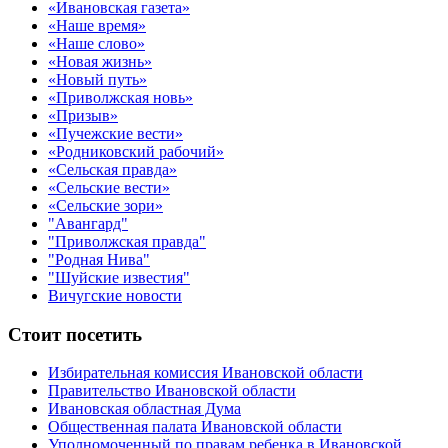
«Ивановская газета»
«Наше время»
«Наше слово»
«Новая жизнь»
«Новый путь»
«Приволжская новь»
«Призыв»
«Пучежские вести»
«Родниковский рабочий»
«Сельская правда»
«Сельские вести»
«Сельские зори»
"Авангард"
"Приволжская правда"
"Родная Нива"
"Шуйские известия"
Вичугские новости
Стоит посетить
Избирательная комиссия Ивановской области
Правительство Ивановской области
Ивановская областная Дума
Общественная палата Ивановской области
Уполномоченный по правам ребенка в Ивановской