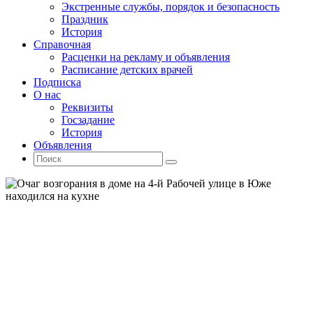
Экстренные службы, порядок и безопасность
Праздник
История
Справочная
Расценки на рекламу и объявления
Расписание детских врачей
Подписка
О нас
Реквизиты
Госзадание
История
Объявления
Поиск
Искать:
Поиск