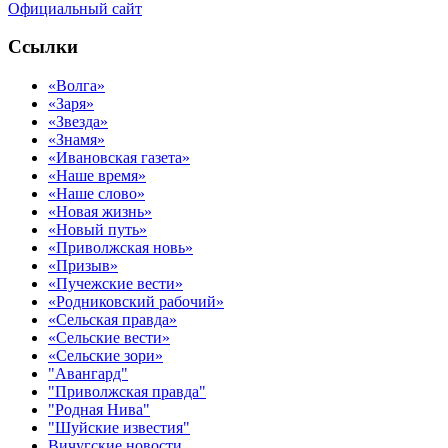
Официальный сайт
Ссылки
«Волга»
«Заря»
«Звезда»
«Знамя»
«Ивановская газета»
«Наше время»
«Наше слово»
«Новая жизнь»
«Новый путь»
«Приволжская новь»
«Призыв»
«Пучежские вести»
«Родниковский рабочий»
«Сельская правда»
«Сельские вести»
«Сельские зори»
"Авангард"
"Приволжская правда"
"Родная Нива"
"Шуйские известия"
Вичугские новости