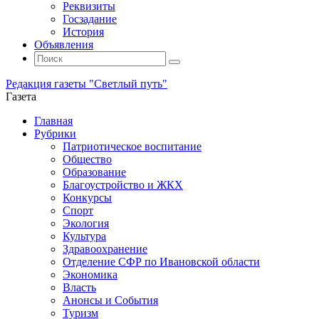
Реквизиты
Госзадание
История
Объявления
Поиск
Искать:
Поиск
Редакция газеты "Светлый путь"
Газета
Промотать
Главная
к
Рубрики
содержимому
Патриотическое воспитание
Общество
Образование
Благоустройство и ЖКХ
Конкурсы
Спорт
Экология
Культура
Здравоохранение
Отделение СФР по Ивановской области
Экономика
Власть
Анонсы и События
Туризм