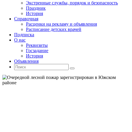
Экстренные службы, порядок и безопасность
Праздник
История
Справочная
Расценки на рекламу и объявления
Расписание детских врачей
Подписка
О нас
Реквизиты
Госзадание
История
Объявления
Поиск
Искать:
Поиск