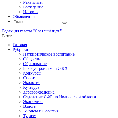
Реквизиты
Госзадание
История
Объявления
Поиск
Искать:
Поиск
Редакция газеты "Светлый путь"
Газета
Промотать
Главная
к
Рубрики
содержимому
Патриотическое воспитание
Общество
Образование
Благоустройство и ЖКХ
Конкурсы
Спорт
Экология
Культура
Здравоохранение
Отделение СФР по Ивановской области
Экономика
Власть
Анонсы и События
Туризм