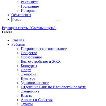
Реквизиты
Госзадание
История
Объявления
Поиск
Искать:
Поиск
Редакция газеты "Светлый путь"
Газета
Промотать
Главная
к
Рубрики
содержимому
Патриотическое воспитание
Общество
Образование
Благоустройство и ЖКХ
Конкурсы
Спорт
Экология
Культура
Здравоохранение
Отделение СФР по Ивановской области
Экономика
Власть
Анонсы и События
Туризм