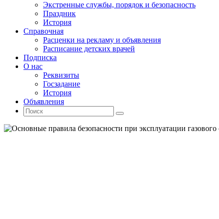
Экстренные службы, порядок и безопасность
Праздник
История
Справочная
Расценки на рекламу и объявления
Расписание детских врачей
Подписка
О нас
Реквизиты
Госзадание
История
Объявления
Поиск
Искать:
Поиск