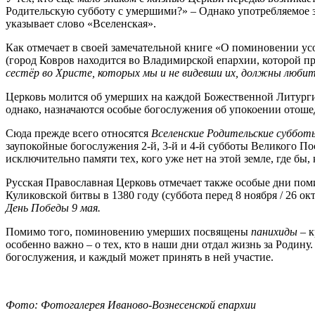
Родительскую субботу с умершими?» – Однако употребляемое з
указывает слово «Вселенская».
Как отмечает в своей замечательной книге «О поминовении у
(город Ковров находится во Владимирской епархии, которой пр
сестёр во Христе, которых мы и не видевши их, должны любить
Церковь молится об умерших на каждой Божественной Литургии,
однако, назначаются особые богослужения об упокоении отоше
Сюда прежде всего относятся
Вселенские Родительские суббот
заупокойные богослужения 2-й, 3-й и 4-й субботы Великого По
исключительно памяти тех, кого уже нет на этой земле, где бы,
Русская Православная Церковь отмечает также особые дни по
Куликовской битвы в 1380 году (суббота перед 8 ноября / 26 ок
День Победы 9 мая.
Помимо того, поминовению умерших посвящены
панихиды
– к
особенно важно – о тех, кто в наши дни отдал жизнь за Родин
богослужения, и каждый может принять в ней участие.
Фото: Фотогалерея Иваново-Вознесенской епархии