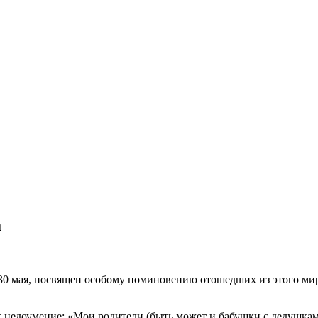
а
0 мая, посвящен особому поминовению отошедших из этого мира
т недоумение: «Мои родители (быть может и бабушки с дедушками