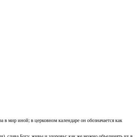
 в мир иной; в церковном календаре он обозначается как
), слава Богу, живы и здоровы; как же можно объединять их в