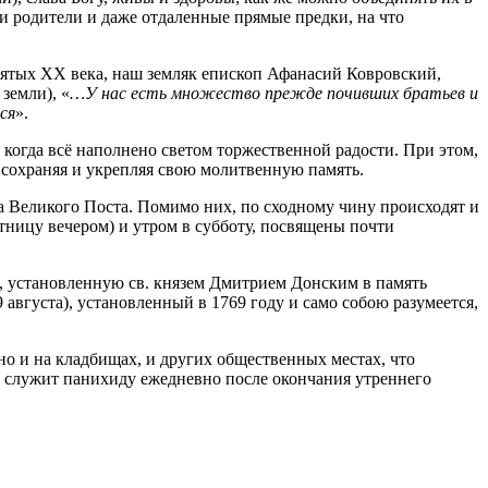
и родители и даже отдаленные прямые предки, на что
ятых ХХ века, наш земляк епископ Афанасий Ковровский,
земли), «
…У нас есть множество прежде почивших братьев и
ся
».
когда всё наполнено светом торжественной радости. При этом,
 сохраняя и укрепляя свою молитвенную память.
ала Великого Поста. Помимо них, по сходному чину происходят и
ятницу вечером) и утром в субботу, посвящены почти
, установленную св. князем Дмитрием Донским в память
29 августа), установленный в 1769 году и само собою разумеется,
но и на кладбищах, и других общественных местах, что
ик служит панихиду ежедневно после окончания утреннего