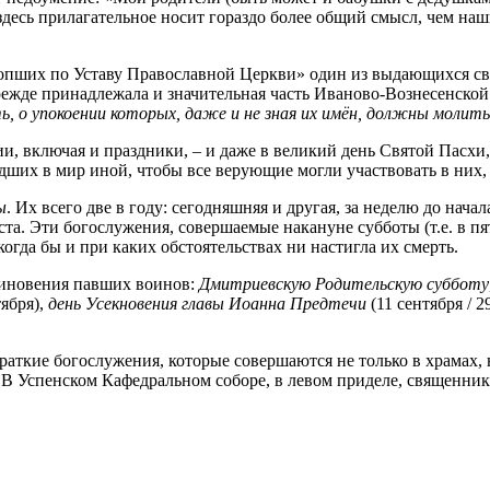
десь прилагательное носит гораздо более общий смысл, чем наш
сопших по Уставу Православной Церкви» один из выдающихся св
ежде принадлежала и значительная часть Иваново-Вознесенской 
, о упокоении которых, даже и не зная их имён, должны молить
 включая и праздники, – и даже в великий день Святой Пасхи, 
дших в мир иной, чтобы все верующие могли участвовать в них,
ы
. Их всего две в году: сегодняшняя и другая, за неделю до нач
ста. Эти богослужения, совершаемые накануне субботы (т.е. в п
 когда бы и при каких обстоятельствах ни настигла их смерть.
миновения павших воинов:
Дмитриевскую Родительскую субботу
тября),
день Усекновения главы Иоанна Предтечи
(11 сентября / 
раткие богослужения, которые совершаются не только в храмах, 
у. В Успенском Кафедральном соборе, в левом приделе, священн