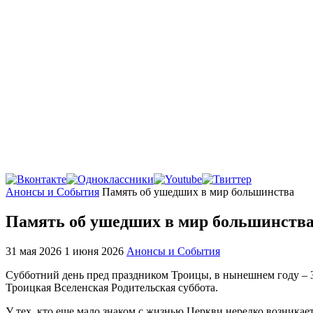
Главная
Анонсы и События
Память об ушедших в мир большинства
Память об ушедших в мир большинств
31 мая 2026
1 июня 2026
Анонсы и События
Субботний день пред праздником Троицы, в нынешнем году – 3
Троицкая Вселенская Родительская суббота.
У тех, кто еще мало знаком с жизнью Церкви нередко возникае