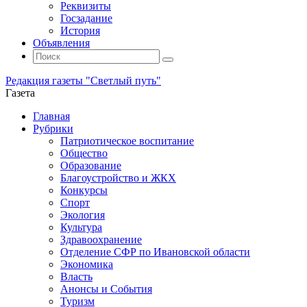
Реквизиты
Госзадание
История
Объявления
Поиск
Искать:
Поиск
Редакция газеты "Светлый путь"
Газета
Промотать
Главная
к
Рубрики
содержимому
Патриотическое воспитание
Общество
Образование
Благоустройство и ЖКХ
Конкурсы
Спорт
Экология
Культура
Здравоохранение
Отделение СФР по Ивановской области
Экономика
Власть
Анонсы и События
Туризм