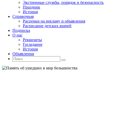
Экстренные службы, порядок и безопасность
Праздник
История
Справочная
Расценки на рекламу и объявления
Расписание детских врачей
Подписка
О нас
Реквизиты
Госзадание
История
Объявления
Поиск
Искать:
Поиск