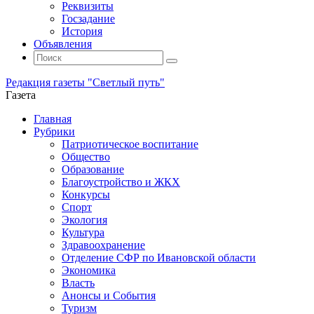
Реквизиты
Госзадание
История
Объявления
Поиск
Искать:
Поиск
Редакция газеты "Светлый путь"
Газета
Промотать
Главная
к
Рубрики
содержимому
Патриотическое воспитание
Общество
Образование
Благоустройство и ЖКХ
Конкурсы
Спорт
Экология
Культура
Здравоохранение
Отделение СФР по Ивановской области
Экономика
Власть
Анонсы и События
Туризм