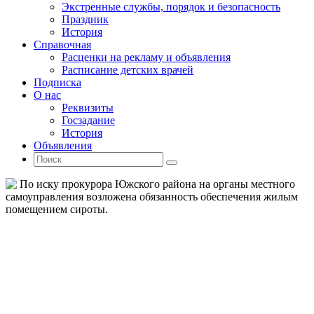
Экстренные службы, порядок и безопасность
Праздник
История
Справочная
Расценки на рекламу и объявления
Расписание детских врачей
Подписка
О нас
Реквизиты
Госзадание
История
Объявления
Поиск
Искать:
Поиск