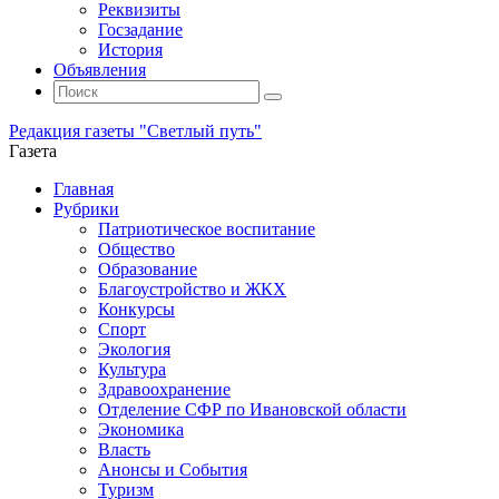
Реквизиты
Госзадание
История
Объявления
Поиск
Искать:
Поиск
Редакция газеты "Светлый путь"
Газета
Промотать
Главная
к
Рубрики
содержимому
Патриотическое воспитание
Общество
Образование
Благоустройство и ЖКХ
Конкурсы
Спорт
Экология
Культура
Здравоохранение
Отделение СФР по Ивановской области
Экономика
Власть
Анонсы и События
Туризм