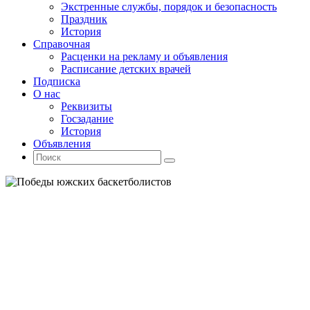
Экстренные службы, порядок и безопасность
Праздник
История
Справочная
Расценки на рекламу и объявления
Расписание детских врачей
Подписка
О нас
Реквизиты
Госзадание
История
Объявления
Поиск
Искать:
Поиск