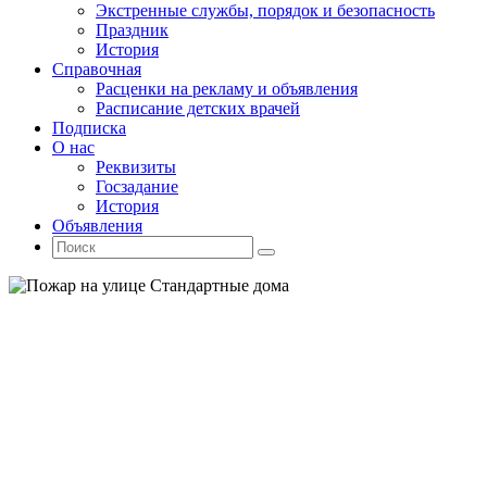
Экстренные службы, порядок и безопасность
Праздник
История
Справочная
Расценки на рекламу и объявления
Расписание детских врачей
Подписка
О нас
Реквизиты
Госзадание
История
Объявления
Поиск
Искать:
Поиск