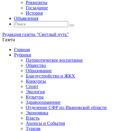
Реквизиты
Госзадание
История
Объявления
Поиск
Искать:
Поиск
Редакция газеты "Светлый путь"
Газета
Промотать
Главная
к
Рубрики
содержимому
Патриотическое воспитание
Общество
Образование
Благоустройство и ЖКХ
Конкурсы
Спорт
Экология
Культура
Здравоохранение
Отделение СФР по Ивановской области
Экономика
Власть
Анонсы и События
Туризм