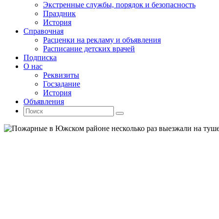
Экстренные службы, порядок и безопасность
Праздник
История
Справочная
Расценки на рекламу и объявления
Расписание детских врачей
Подписка
О нас
Реквизиты
Госзадание
История
Объявления
Поиск
Искать:
Поиск