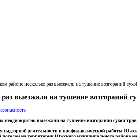
м районе несколько раз выезжали на тушение возгораний сухо
раз выезжали на тушение возгораний су
безопасность
ы неоднократно выезжали на тушение возгораний сухой трав
ения надзорной деятельности и профилактической работы Юж
й погодой на территории Южского муниципального района нач