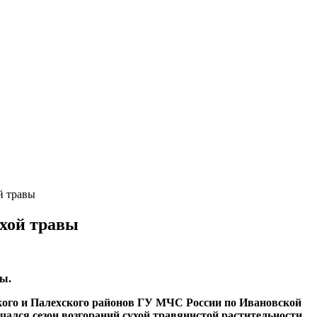
й травы
хой травы
ы.
ского и Палехского районов ГУ МЧС России по Ивановской
ался сезон возгораний сухой травянистой растительности.