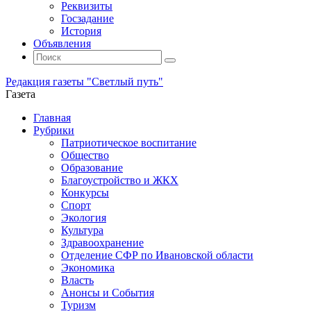
Реквизиты
Госзадание
История
Объявления
Поиск
Искать:
Поиск
Редакция газеты "Светлый путь"
Газета
Промотать
Главная
к
Рубрики
содержимому
Патриотическое воспитание
Общество
Образование
Благоустройство и ЖКХ
Конкурсы
Спорт
Экология
Культура
Здравоохранение
Отделение СФР по Ивановской области
Экономика
Власть
Анонсы и События
Туризм