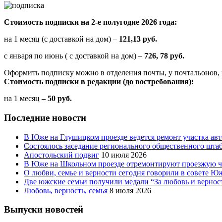
Стоимость подписки на 2-е полугодие 2026 года:
на 1 месяц (с доставкой на дом) –
121,13 руб.
с января по июнь ( с доставкой на дом) –
726, 78 руб.
Оформить подписку можно в отделения почты, у почтальонов, 
Стоимость подписки в редакции (до востребования):
на 1 месяц
– 50 руб.
Последние новости
В Юже на Глушицком проезде ведется ремонт участка ав
Состоялось заседание регионального общественного шта
Апостольский подвиг
10 июля 2026
В Юже на Школьном проезде отремонтируют проезжую ча
О любви, семье и верности сегодня говорили в совете 
Две южские семьи получили медали “За любовь и вернос
Любовь, верность, семья
8 июля 2026
Выпуски новостей