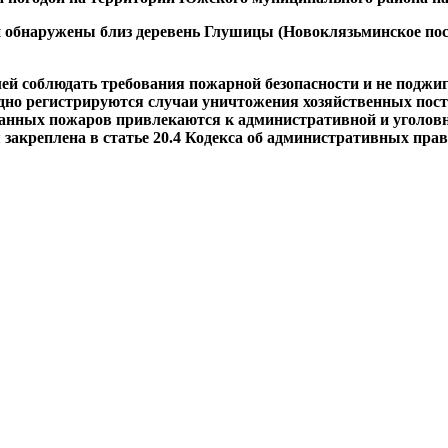
обнаружены близ деревень Глушицы (Новоклязьминское посел
 соблюдать требования пожарной безопасности и не поджигат
но регистрируются случаи уничтожения хозяйственных постр
данных пожаров привлекаются к административной и уголовн
я закреплена в статье 20.4 Кодекса об административных п