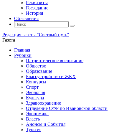
Реквизиты
Госзадание
История
Объявления
Поиск
Искать:
Поиск
Редакция газеты "Светлый путь"
Газета
Промотать
Главная
к
Рубрики
содержимому
Патриотическое воспитание
Общество
Образование
Благоустройство и ЖКХ
Конкурсы
Спорт
Экология
Культура
Здравоохранение
Отделение СФР по Ивановской области
Экономика
Власть
Анонсы и События
Туризм