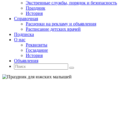
Экстренные службы, порядок и безопасность
Праздник
История
Справочная
Расценки на рекламу и объявления
Расписание детских врачей
Подписка
О нас
Реквизиты
Госзадание
История
Объявления
Поиск
Искать:
Поиск