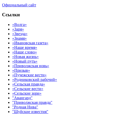
Официальный сайт
Ссылки
«Волга»
«Заря»
«Звезда»
«Знамя»
«Ивановская газета»
«Наше время»
«Наше слово»
«Новая жизнь»
«Новый путь»
«Приволжская новь»
«Призыв»
«Пучежские вести»
«Родниковский рабочий»
«Сельская правда»
«Сельские вести»
«Сельские зори»
"Авангард"
"Приволжская правда"
"Родная Нива"
"Шуйские известия"