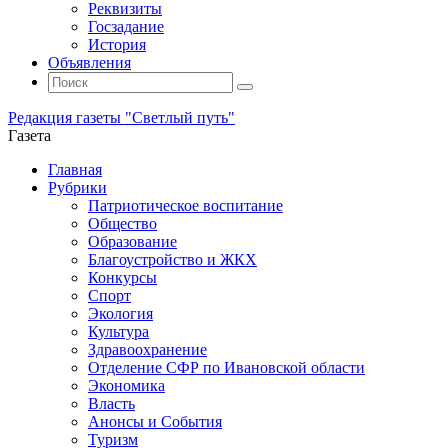
Реквизиты
Госзадание
История
Объявления
Поиск
Искать:
Поиск
Редакция газеты "Светлый путь"
Газета
Промотать
Главная
к
Рубрики
содержимому
Патриотическое воспитание
Общество
Образование
Благоустройство и ЖКХ
Конкурсы
Спорт
Экология
Культура
Здравоохранение
Отделение СФР по Ивановской области
Экономика
Власть
Анонсы и События
Туризм