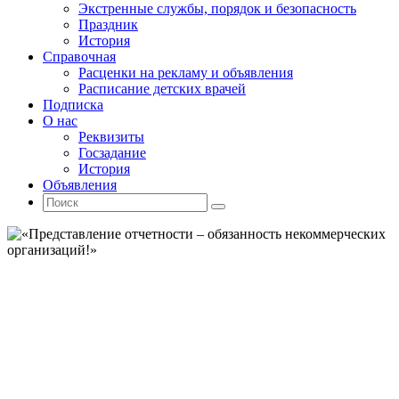
Экстренные службы, порядок и безопасность
Праздник
История
Справочная
Расценки на рекламу и объявления
Расписание детских врачей
Подписка
О нас
Реквизиты
Госзадание
История
Объявления
Поиск
Искать:
Поиск